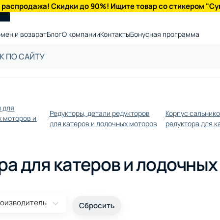
 распродажа! Скидки до 90%! Ищите товар со стикером "Су
мен и возврат
Блог
О компании
Контакты
Бонусная программа
 для
Редукторы, детали редукторов
Корпус сальнико
 моторов и
для катеров и лодочных моторов
редуктора для к
ра для катеров и лодочны
оизводитель