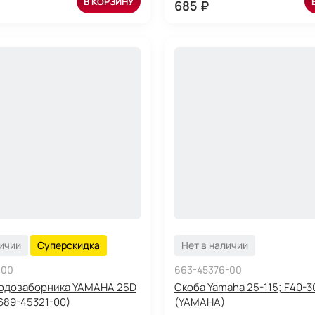
В КОРЗИНУ
685 ₽
личии
Суперскидка
Нет в наличии
-00
663-45376-00
водозаборника YAMAHA 25D
Скоба Yamaha 25-115; F40-3
689-45321-00)
(YAMAHA)