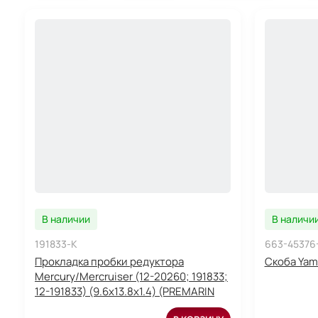
В наличии
В наличи
191833-K
663-45376
Прокладка пробки редуктора
Скоба Yama
Mercury/Mercruiser (12-20260; 191833;
12-191833) (9.6х13.8х1.4) (PREMARIN