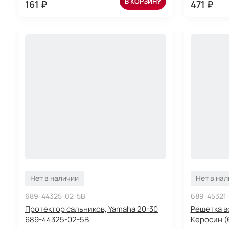
В КОРЗИНУ
161 ₽
471 ₽
Нет в наличии
Нет в на
689-44325-02-5B
689-45321
Протектор сальников, Yamaha 20-30
Решетка 
689-44325-02-5B
Керосин (