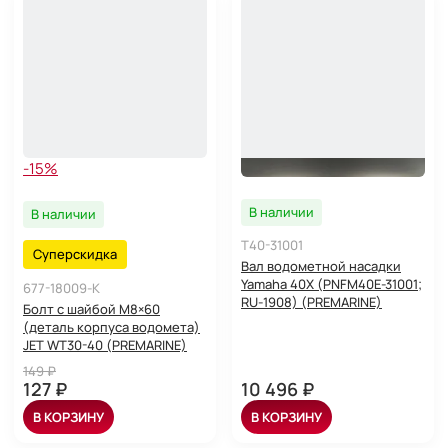
-15%
В наличии
В наличии
T40-31001
Суперскидка
Вал водометной насадки
Yamaha 40X (PNFM40E-31001;
677-18009-K
RU-1908) (PREMARINE)
Болт с шайбой M8×60
(деталь корпуса водомета)
JET WT30-40 (PREMARINE)
149 ₽
127 ₽
10 496 ₽
В КОРЗИНУ
В КОРЗИНУ