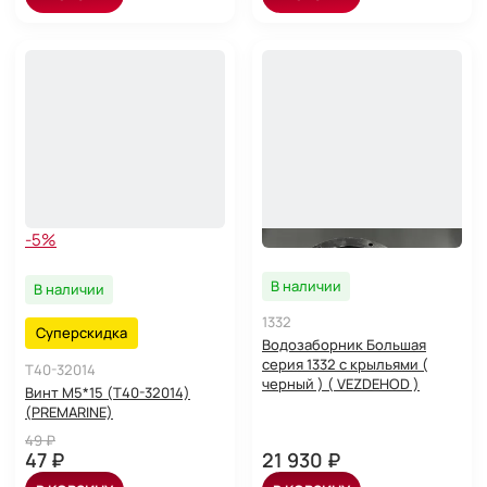
-5%
В наличии
В наличии
1332
Суперскидка
Водозаборник Большая
серия 1332 с крыльями (
T40-32014
черный ) ( VEZDEHOD )
Винт М5*15 (T40-32014)
(PREMARINE)
49 ₽
47 ₽
21 930 ₽