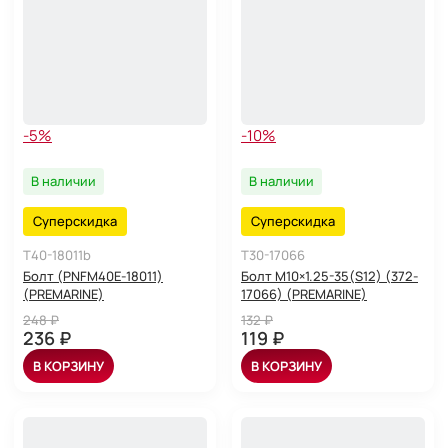
-5%
-10%
В наличии
В наличии
Суперскидка
Суперскидка
T40-18011b
T30-17066
Болт (PNFM40E-18011)
Болт M10×1.25-35(S12) (372-
(PREMARINE)
17066) (PREMARINE)
248 ₽
132 ₽
236 ₽
119 ₽
В КОРЗИНУ
В КОРЗИНУ