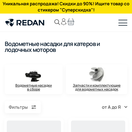
Уникальная распродажа! Скидки до 90%! Ищите товар со
стикером "Суперскидка"!
Водометные насадки для катеров и
лодочных моторов
Водометные насадки
Запчасти и комплектующие
в сборе
для водометных насадок
от А до Я
Фильтры