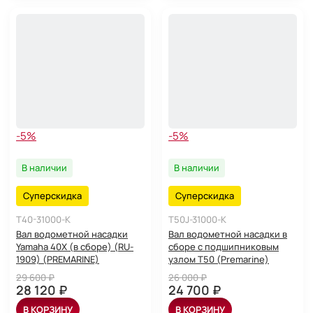
-5%
-5%
В наличии
В наличии
Суперскидка
Суперскидка
T40-31000-K
T50J-31000-K
Вал водометной насадки
Вал водометной насадки в
Yamaha 40X (в сборе) (RU-
сборе с подшипниковым
1909) (PREMARINE)
узлом Т50 (Premarine)
29 600 ₽
26 000 ₽
28 120 ₽
24 700 ₽
В КОРЗИНУ
В КОРЗИНУ