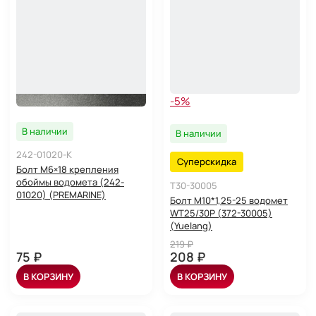
-5%
В наличии
В наличии
242-01020-K
Суперскидка
Болт M6×18 крепления
обоймы водомета (242-
T30-30005
01020) (PREMARINE)
Болт М10*1,25-25 водомет
WT25/30P (372-30005)
(Yuelang)
219 ₽
75 ₽
208 ₽
В КОРЗИНУ
В КОРЗИНУ