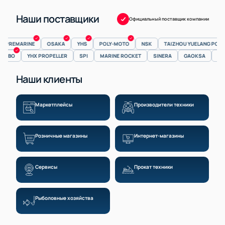
Наши поставщики
Официальный поставщик компании
PREMARINE
OSAKA
YHS
POLY-MOTO
NSK
TAIZHOU YUELANG POWE
ZIBO
YHX PROPELLER
SPI
MARINE ROCKET
SINERA
GAOKSA
L
Наши клиенты
Маркетплейсы
Производители техники
Розничные магазины
Интернет-магазины
Сервисы
Прокат техники
Рыболовные хозяйства