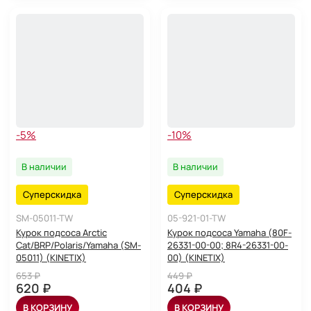
-5%
-10%
В наличии
В наличии
Суперскидка
Суперскидка
SM-05011-TW
05-921-01-TW
Курок подсоса Arctic
Курок подсоса Yamaha (80F-
Cat/BRP/Polaris/Yamaha (SM-
26331-00-00; 8R4-26331-00-
05011) (KINETIX)
00) (KINETIX)
653 ₽
449 ₽
620 ₽
404 ₽
В КОРЗИНУ
В КОРЗИНУ