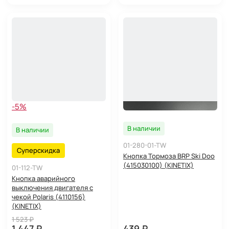
-5%
В наличии
В наличии
01-280-01-TW
Суперскидка
Кнопка Тормоза BRP Ski Doo
(415030100) (KINETIX)
01-112-TW
Кнопка аварийного
выключения двигателя с
чекой Polaris (4110156)
(KINETIX)
1 523 ₽
1 447 ₽
439 ₽