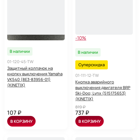
-10%
В наличии
В наличии
01-120-45-TW
Суперскидка
Защитный колпачок на
кнопку выключения Yamaha
01-111-12-TW
VK540 (8E3-83956-01)
Кнопка аварийного
(KINETIX)
выключения двигателя BRP
Ski-Doo; Lynx (515175653)
(KINETIX)
819 ₽
107 ₽
737 ₽
В КОРЗИНУ
В КОРЗИНУ