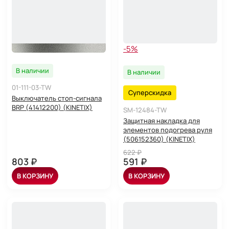
-5%
В наличии
В наличии
01-111-03-TW
Суперскидка
Выключатель стоп-сигнала
BRP (41412200) (KINETIX)
SM-12484-TW
Защитная накладка для
элементов подогрева руля
(506152360) (KINETIX)
622 ₽
803 ₽
591 ₽
В КОРЗИНУ
В КОРЗИНУ