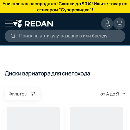
КАТАЛОГ
Уникальная распродажа! Скидки до 90%! Ищите товар со
стикером "Суперскидка"!
Поиск по артикулу, названию или бренду
Диски вариатора для снегохода
от А до Я
Фильтры