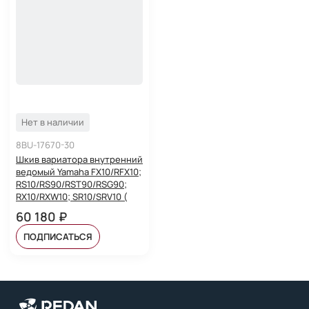
Нет в наличии
8BU-17670-30
Шкив вариатора внутренний
ведомый Yamaha FX10/RFX10;
RS10/RS90/RST90/RSG90;
RX10/RXW10; SR10/SRV10 (
60 180 ₽
ПОДПИСАТЬСЯ