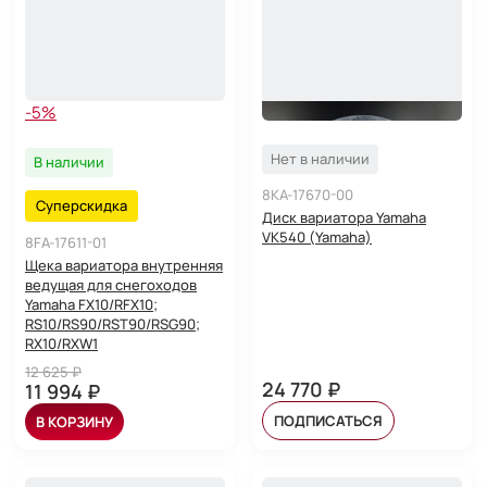
-5%
Нет в наличии
В наличии
8KA-17670-00
Суперскидка
Диск вариатора Yamaha
VK540 (Yamaha)
8FA-17611-01
Щека вариатора внутренняя
ведущая для снегоходов
Yamaha FX10/RFX10;
RS10/RS90/RST90/RSG90;
RX10/RXW1
12 625 ₽
24 770 ₽
11 994 ₽
ПОДПИСАТЬСЯ
В КОРЗИНУ