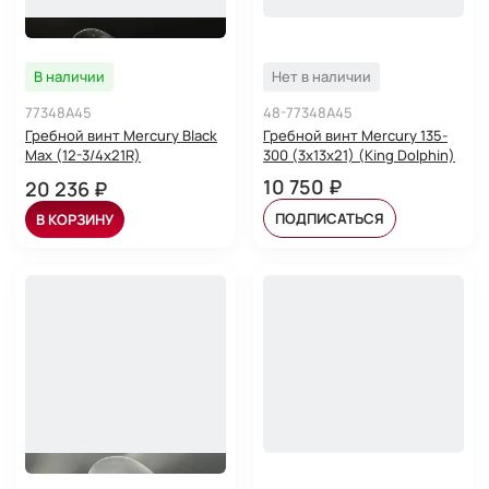
В наличии
Нет в наличии
77348A45
48-77348A45
Гребной винт Mercury Black
Гребной винт Mercury 135-
Max (12-3/4х21R)
300 (3x13x21) (King Dolphin)
10 750 ₽
20 236 ₽
ПОДПИСАТЬСЯ
В КОРЗИНУ