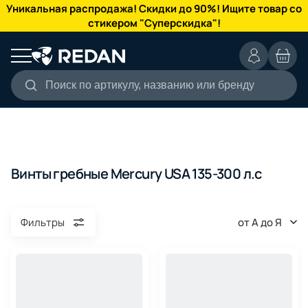
КАТАЛОГ
Уникальная распродажа! Скидки до 90%! Ищите товар со
стикером "Суперскидка"!
Поиск по артикулу, названию или бренду
Винты гребные Mercury USA 135-300 л.с
от А до Я
Фильтры