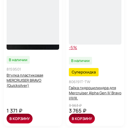
-5%
В наличии
В наличии
8159501
Суперскидка
Втулка пластиковая
MERCRUISER BRAVO
806191T-TW
(Quicksilver)
Гайка гидроцилиндра для
Mercruiser Alpha Gen II/ Bravo
I/II/III.
3 963 ₽
1 371 ₽
3 765 ₽
В КОРЗИНУ
В КОРЗИНУ