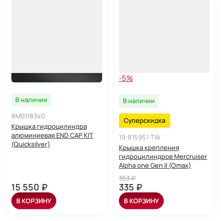
-5%
В наличии
В наличии
8M0118340
Суперскидка
Крышка гидроцилиндра
алюминиевая END CAP KIT
19-815951-TW
(Quicksilver)
Крышка крепления
гидроцилиндров Mercruiser
Alpha one Gen II (Omax)
353 ₽
15 550 ₽
335 ₽
В КОРЗИНУ
В КОРЗИНУ