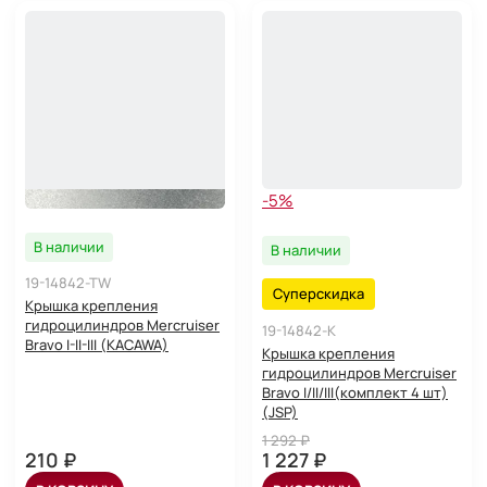
-5%
В наличии
В наличии
19-14842-TW
Суперскидка
Крышка крепления
гидроцилиндров Mercruiser
19-14842-K
Bravo I-II-III (KACAWA)
Крышка крепления
гидроцилиндров Mercruiser
Bravo I/II/III(комплект 4 шт)
(JSP)
1 292 ₽
210 ₽
1 227 ₽