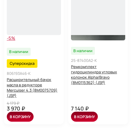
-5%
В наличии
В наличии
25-87400A2-K
Суперскидка
Ремкомплект
гидроцилиндра угловых
806193A46-K
колонок Alpha/Bravo
Расширительный бачок
(8M0115362) (JSP)
масла в редукторе
Mercuiser 4.3 (8M0075709)
(JSP)
4 179 ₽
3 970 ₽
7 140 ₽
В КОРЗИНУ
В КОРЗИНУ