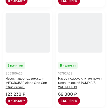
В КОРЗИНУ
В КОРЗИНУ
В наличии
В наличии
865380A25
16792A39
Насос гидроподъема для
Насос гидроусилителя руля
MERCRUISER Alpha One Gen II
механический PUMP P/S-
(Quicksilver)
W/O PLLY QS
123 230 ₽
69 000 ₽
В КОРЗИНУ
В КОРЗИНУ