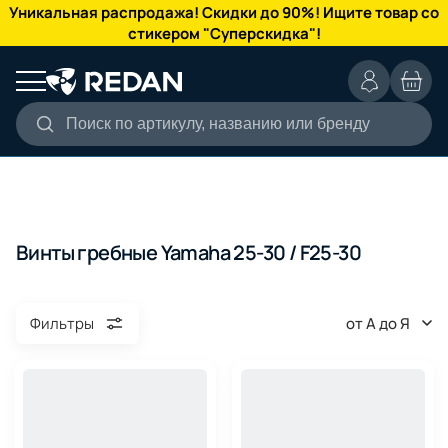
КАТАЛОГ
Уникальная распродажа! Скидки до 90%! Ищите товар со
стикером "Суперскидка"!
Поиск по артикулу, названию или бренду
Винты гребные Yamaha 25-30 / F25-30
от А до Я
Фильтры