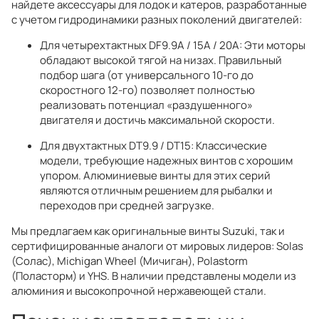
найдете аксессуары для лодок и катеров, разработанные
с учетом гидродинамики разных поколений двигателей:
Для четырехтактных DF9.9A / 15A / 20A: Эти моторы
обладают высокой тягой на низах. Правильный
подбор шага (от универсального 10-го до
скоростного 12-го) позволяет полностью
реализовать потенциал «раздушенного»
двигателя и достичь максимальной скорости.
Для двухтактных DT9.9 / DT15: Классические
модели, требующие надежных винтов с хорошим
упором. Алюминиевые винты для этих серий
являются отличным решением для рыбалки и
переходов при средней загрузке.
Мы предлагаем как оригинальные винты Suzuki, так и
сертифицированные аналоги от мировых лидеров: Solas
(Солас), Michigan Wheel (Мичиган), Polastorm
(Поласторм) и YHS. В наличии представлены модели из
алюминия и высокопрочной нержавеющей стали.