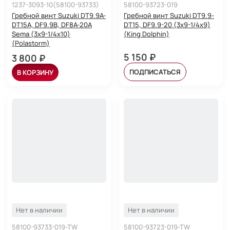
1237-3093-10(58100-93733)
58100-93723-019
Гребной винт Suzuki DT9.9A-
Гребной винт Suzuki DT9.9-
DT15A, DF9.9B, DF8A-20A
DT15, DF9.9-20 (3x9-1/4x9)
Sema (3x9-1/4x10)
(King Dolphin)
(Polastorm)
5 150 ₽
3 800 ₽
ПОДПИСАТЬСЯ
В КОРЗИНУ
Нет в наличии
Нет в наличии
58100-93733-019-TW
58100-93723-019-TW