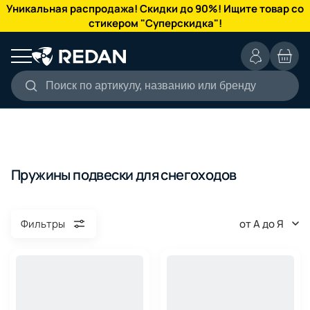
КАТАЛОГ
Уникальная распродажа! Скидки до 90%! Ищите товар со
стикером "Суперскидка"!
Поиск по артикулу, названию или бренду
Пружины подвески для снегоходов
от А до Я
Фильтры