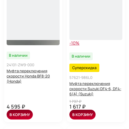
-10%
В наличии
В наличии
24101-ZW9-000
Суперскидка
Муфта переключения
скорости Honda BF8-20
57621-986L0
(Honda)
Муфта переключения
скорости Suzuki DF4-6, DF4-
6(A) (Suzuki)
1 797 ₽
4 595 ₽
1 617 ₽
В КОРЗИНУ
В КОРЗИНУ