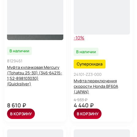
-10%
В наличии
В наличии
8129461
Суперскидка
Муфта кулачковая Mercury
(Tohatsu 25-30) (346-64215-
24101-ZZ3-000
1;52-898103030)
Муфта переключения
(Quicksilver)
скорости Honda BF60A
(JAPAN)
4 933 ₽
8 610 ₽
4 440 ₽
В КОРЗИНУ
В КОРЗИНУ