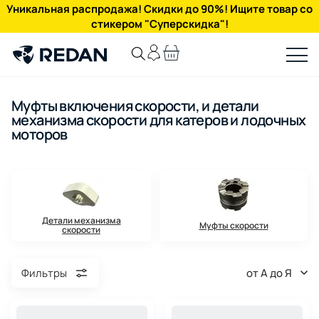
Уникальная распродажа! Скидки до 90%! Ищите товар со
стикером "Суперскидка"!
Муфты включения скорости, и детали
механизма скорости для катеров и лодочных
моторов
Детали механизма
Муфты скорости
скорости
от А до Я
Фильтры