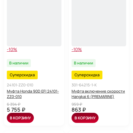
-10%
-10%
В наличии
В наличии
Суперскидка
Суперскидка
24101-ZZ0-010
301-64215-1-K
Муфта Honda 90D EFI 24101-
Муфта включение скорости
ZZ0-010
Hangkai 6 (PREMARINE)
6 394 ₽
959 ₽
5 755 ₽
863 ₽
В КОРЗИНУ
В КОРЗИНУ