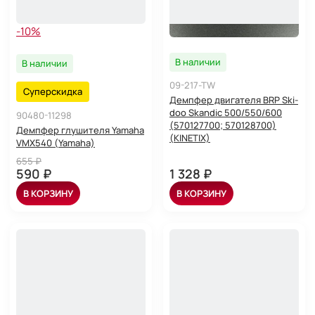
-10%
В наличии
В наличии
09-217-TW
Суперскидка
Демпфер двигателя BRP Ski-
doo Skandic 500/550/600
90480-11298
(570127700; 570128700)
Демпфер глушителя Yamaha
(KINETIX)
VMX540 (Yamaha)
655 ₽
590 ₽
1 328 ₽
В КОРЗИНУ
В КОРЗИНУ