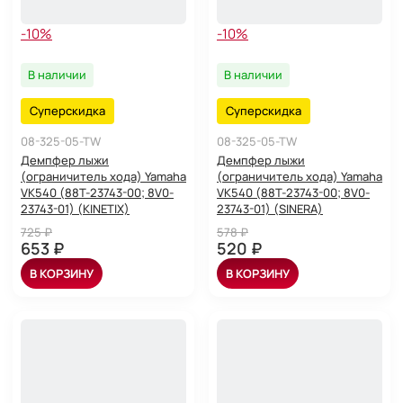
-10%
-10%
В наличии
В наличии
Суперскидка
Суперскидка
08-325-05-TW
08-325-05-TW
Демпфер лыжи
Демпфер лыжи
(ограничитель хода) Yamaha
(ограничитель хода) Yamaha
VK540 (88T-23743-00; 8V0-
VK540 (88T-23743-00; 8V0-
23743-01) (KINETIX)
23743-01) (SINERA)
725 ₽
578 ₽
653 ₽
520 ₽
В КОРЗИНУ
В КОРЗИНУ