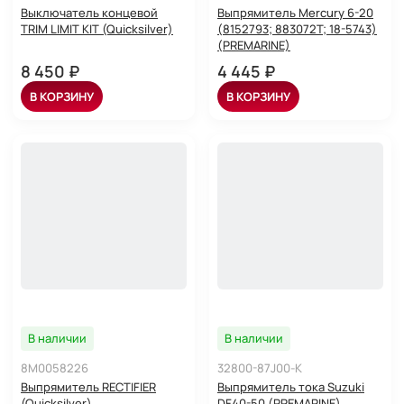
Выключатель концевой
Выпрямитель Mercury 6-20
TRIM LIMIT KIT (Quicksilver)
(8152793; 883072T; 18-5743)
(PREMARINE)
8 450 ₽
4 445 ₽
В КОРЗИНУ
В КОРЗИНУ
В наличии
В наличии
8M0058226
32800-87J00-K
Выпрямитель RECTIFIER
Выпрямитель тока Suzuki
(Quicksilver)
DF40-50 (PREMARINE)