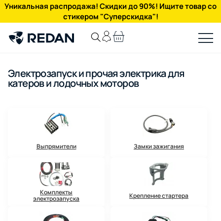
Уникальная распродажа! Скидки до 90%! Ищите товар со
стикером "Суперскидка"!
Электрозапуск и прочая электрика для
катеров и лодочных моторов
Выпрямители
Замки зажигания
Комплекты
Крепление стартера
электрозапуска