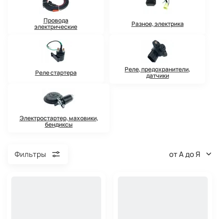
Провода
Разное, электрика
электрические
Реле, предохранители,
Реле стартера
датчики
Электростартер, маховики,
бендиксы
от А до Я
Фильтры