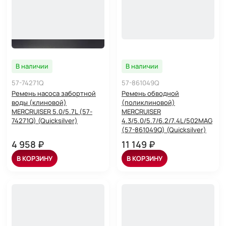
В наличии
В наличии
57-74271Q
57-861049Q
Ремень насоса забортной
Ремень обводной
воды (клиновой)
(поликлиновой)
MERCRUISER 5.0/5.7L (57-
MERCRUISER
74271Q) (Quicksilver)
4.3/5.0/5.7/6.2/7.4L/502MAG
(57-861049Q) (Quicksilver)
4 958 ₽
11 149 ₽
В КОРЗИНУ
В КОРЗИНУ