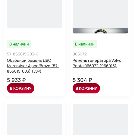
В наличии
В наличии
57-865615Q03-K
966972
Обводной ремень ДВС
Ремень генератора Volvo
Mercruiser Alpha/Bravo (57-
Penta 966972 (966916)
865615-003) (JSP)
5 933 ₽
5 304 ₽
В КОРЗИНУ
В КОРЗИНУ