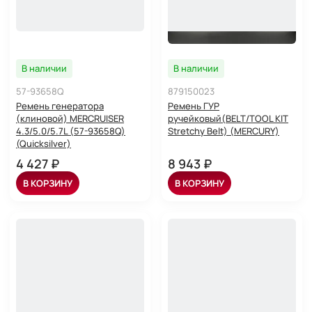
В наличии
В наличии
57-93658Q
879150023
Ремень генератора
Ремень ГУР
(клиновой) MERCRUISER
ручейковый(BELT/TOOL KIT
4.3/5.0/5.7L (57-93658Q)
Stretchy Belt) (MERCURY)
(Quicksilver)
4 427 ₽
8 943 ₽
В КОРЗИНУ
В КОРЗИНУ