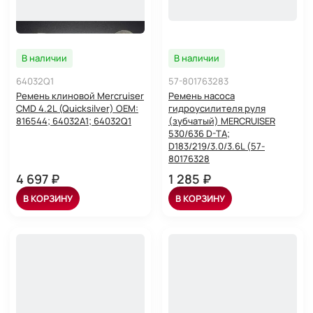
В наличии
В наличии
64032Q1
57-801763283
Ремень клиновой Mercruiser
Ремень насоса
CMD 4.2L (Quicksilver) OEM:
гидроусилителя руля
816544; 64032A1; 64032Q1
(зубчатый) MERCRUISER
530/636 D-TA;
D183/219/3.0/3.6L (57-
80176328
4 697 ₽
1 285 ₽
В КОРЗИНУ
В КОРЗИНУ