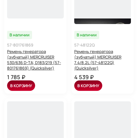
В наличии
В наличии
57-801761869
57-48122Q
Ремень генератора
Ремень генератора
(зубчатый) MERCRUISER
(зубчатый) MERCRUISER
530/636 D-TA; D183/219 (57-
7.4/8.2L (57-48122Q)
801761869) (Quicksilver)
(Quicksilver)
1 785 ₽
4 539 ₽
В КОРЗИНУ
В КОРЗИНУ