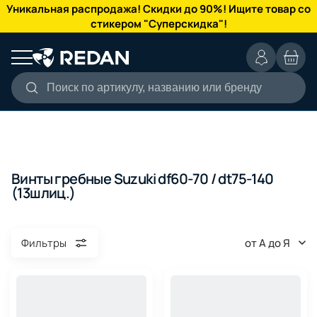
КАТАЛОГ
Уникальная распродажа! Скидки до 90%! Ищите товар со
стикером "Суперскидка"!
Поиск по артикулу, названию или бренду
Винты гребные Suzuki df60-70 / dt75-140
(13шлиц.)
от А до Я
Фильтры