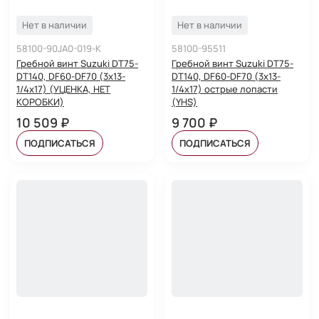
Нет в наличии
Нет в наличии
58100-90JA0-019-K
58100-95511
Гребной винт Suzuki DT75-
Гребной винт Suzuki DT75-
DT140, DF60-DF70 (3x13-
DT140, DF60-DF70 (3x13-
1/4x17) (УЦЕНКА, НЕТ
1/4x17) острые лопасти
КОРОБКИ)
(YHS)
10 509 ₽
9 700 ₽
ПОДПИСАТЬСЯ
ПОДПИСАТЬСЯ