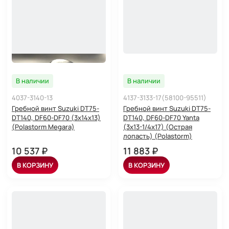
В наличии
В наличии
4037-3140-13
4137-3133-17(58100-95511)
Гребной винт Suzuki DT75-
Гребной винт Suzuki DT75-
DT140, DF60-DF70 (3x14x13)
DT140, DF60-DF70 Yanta
(Polastorm Megara)
(3x13-1/4x17) (Острая
лопасть) (Polastorm)
10 537 ₽
11 883 ₽
В КОРЗИНУ
В КОРЗИНУ