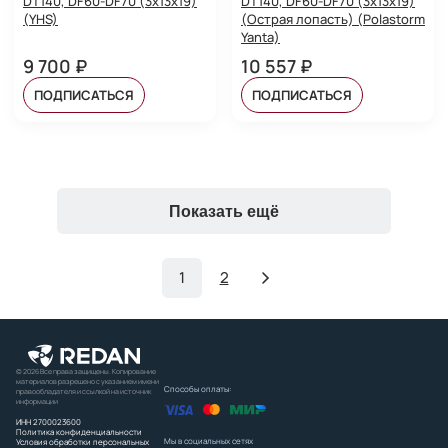
DT140, DF60-DF70 (3x13x19)
DT140, DF60-DF70 (3x13x19)
(YHS)
(Острая лопасть) (Polastorm
Yanta)
9 700 ₽
10 557 ₽
ПОДПИСАТЬСЯ
ПОДПИСАТЬСЯ
Показать ещё
1
2
© 2026 Все права защищены. Копирование
материалов разрешено с указанием имени
Способы оплаты:
правообладателя и ссылкой на источник
информации
ИНН 2700023600
Политика конфиденциальности
Мы в социальных сетях
Условия обработки персональных