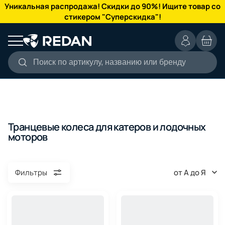
КАТАЛОГ
Уникальная распродажа! Скидки до 90%! Ищите товар со
стикером "Суперскидка"!
Поиск по артикулу, названию или бренду
Транцевые колеса для катеров и лодочных
моторов
от А до Я
Фильтры