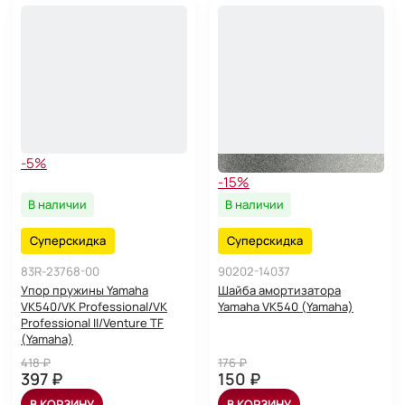
-5%
-15%
В наличии
В наличии
Суперскидка
Суперскидка
83R-23768-00
90202-14037
Упор пружины Yamaha
Шайба амортизатора
VK540/VK Professional/VK
Yamaha VK540 (Yamaha)
Professional II/Venture TF
(Yamaha)
418 ₽
176 ₽
397 ₽
150 ₽
В КОРЗИНУ
В КОРЗИНУ