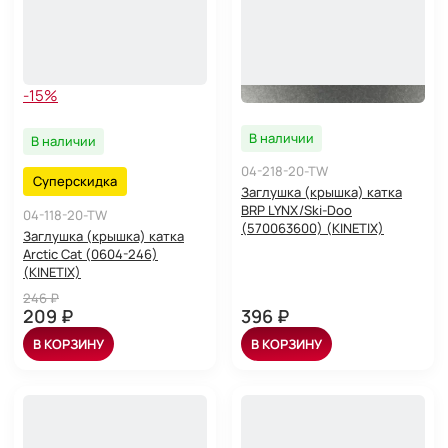
-15%
В наличии
В наличии
04-218-20-TW
Суперскидка
Заглушка (крышка) катка
BRP LYNX/Ski-Doo
04-118-20-TW
(570063600) (KINETIX)
Заглушка (крышка) катка
Arctic Cat (0604-246)
(KINETIX)
246 ₽
209 ₽
396 ₽
В КОРЗИНУ
В КОРЗИНУ