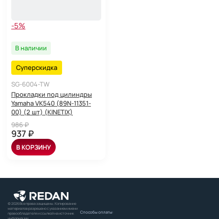
-5%
В наличии
Суперскидка
SG-6004-TW
Прокладки под цилиндры
Yamaha VK540 (89N-11351-
00) (2 шт) (KINETIX)
986 ₽
937 ₽
В КОРЗИНУ
© 2026 Все права защищены. Копирование
материалов разрешено с указанием имени
Способы оплаты:
правообладателя и ссылкой на источник
информации