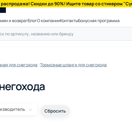
 распродажа! Скидки до 90%! Ищите товар со стикером "Су
мен и возврат
Блог
О компании
Контакты
Бонусная программа
ная для снегохода
Тормозные шланги для снегохода
снегохода
изводитель