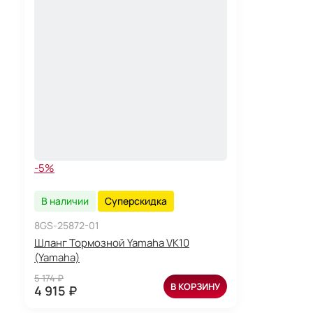
-5%
В наличии
Суперскидка
8GS-25872-01
Шланг Тормозной Yamaha VK10
(Yamaha)
5 174 ₽
В КОРЗИНУ
4 915 ₽