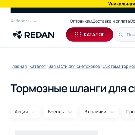
Уникальная
КАТАЛОГ
Оптовикам
Доставка и оплата
Об
Хабаровск
КАТАЛОГ
Главная
Каталог
Запчасти для снегоходов
Система тормоз
Тормозные шланги для 
Акции
Бренды
В наличии
Про