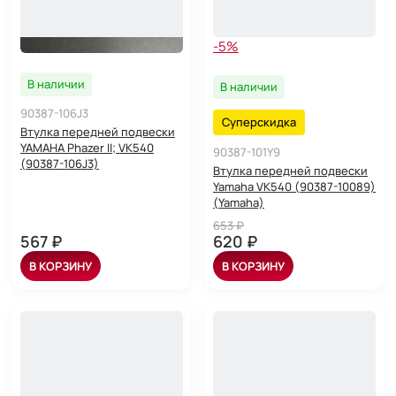
-5%
В наличии
В наличии
90387-106J3
Суперскидка
Втулка передней подвески
YAMAHA Phazer II; VK540
90387-101Y9
(90387-106J3)
Втулка передней подвески
Yamaha VK540 (90387-10089)
(Yamaha)
653 ₽
567 ₽
620 ₽
В КОРЗИНУ
В КОРЗИНУ