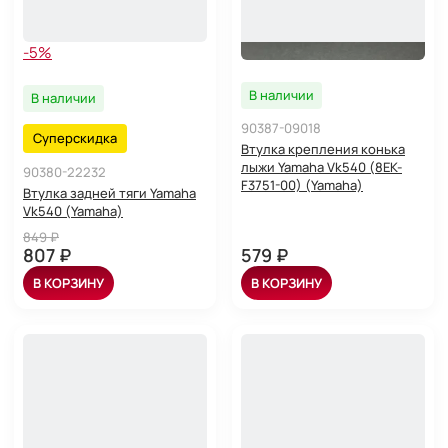
-5%
В наличии
В наличии
90387-09018
Суперскидка
Втулка крепления конька
лыжи Yamaha Vk540 (8EK-
90380-22232
F3751-00) (Yamaha)
Втулка задней тяги Yamaha
Vk540 (Yamaha)
849 ₽
807 ₽
579 ₽
В КОРЗИНУ
В КОРЗИНУ