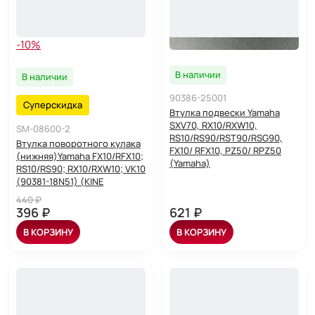
-10%
В наличии
В наличии
90386-25001
Суперскидка
Втулка подвески Yamaha
SXV70, RX10/RXW10,
SM-08600-2
RS10/RS90/RST90/RSG90,
Втулка поворотного кулака
FX10/ RFX10, PZ50/ RPZ50
(нижняя)Yamaha FX10/RFX10;
(Yamaha)
RS10/RS90; RX10/RXW10; VK10
(90381-18N51) (KINE
440 ₽
396 ₽
621 ₽
В КОРЗИНУ
В КОРЗИНУ