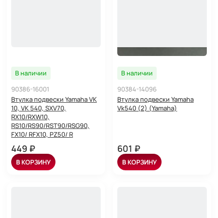
В наличии
В наличии
90386-16001
90384-14096
Втулка подвески Yamaha VK
Втулка подвески Yamaha
10, VK 540, SXV70,
Vk540 (2) (Yamaha)
RX10/RXW10,
RS10/RS90/RST90/RSG90,
FX10/ RFX10, PZ50/ R
449 ₽
601 ₽
В КОРЗИНУ
В КОРЗИНУ