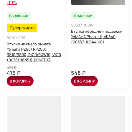
-10%
В наличии
В наличии
90387-100A4
Суперскидка
Втулка передней подвески
YAMAHA Phazer II; VK540
50-01-203
(90387-100A4-00)
Втулка нижнего рычага
Yamaha PZ50/ RPZ50;
RS10/RS90; RX10/RXW10; VK10
(90381-16N51) (KINETIX)
461 ₽
415 ₽
548 ₽
В КОРЗИНУ
В КОРЗИНУ