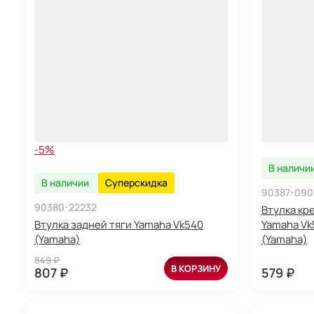
-5%
В наличи
В наличии
Суперскидка
90387-090
90380-22232
Втулка кр
Втулка задней тяги Yamaha Vk540
Yamaha Vk
(Yamaha)
(Yamaha)
849 ₽
В КОРЗИНУ
807 ₽
579 ₽