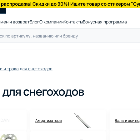
 распродажа! Скидки до 90%! Ищите товар со стикером "Су
мен и возврат
Блог
О компании
Контакты
Бонусная программа
и и трака для снегоходов
 для снегоходов
Амортизаторы
Валы и оси п