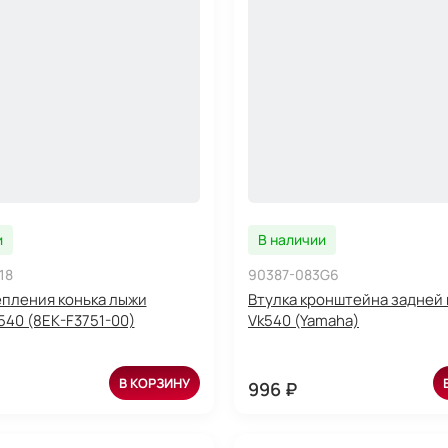
и
В наличии
18
90387-083G6
епления конька лыжи
Втулка кронштейна задней
540 (8EK-F3751-00)
Vk540 (Yamaha)
В КОРЗИНУ
996 ₽