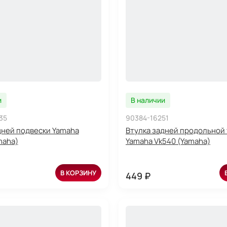
и
В наличии
35
90384-16251
дней подвески Yamaha
Втулка задней продольной 
maha)
Yamaha Vk540 (Yamaha)
В КОРЗИНУ
449 ₽