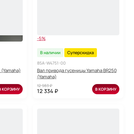
-5%
В наличии
Суперскидка
85A-W4751-00
 (Yamaha)
Вал привода гусеницы Yamaha BR250
(Yamaha)
12 983 ₽
В КОРЗИНУ
В КОРЗИНУ
12 334 ₽