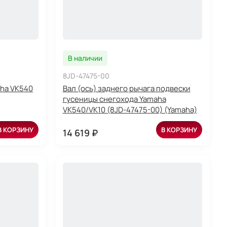
В наличии
8JD-47475-00
aha VK540
Вал (ось) заднего рычага подвески
гусеницы снегохода Yamaha
VK540/VK10 (8JD-47475-00) (Yamaha)
В КОРЗИНУ
В КОРЗИНУ
14 619 ₽