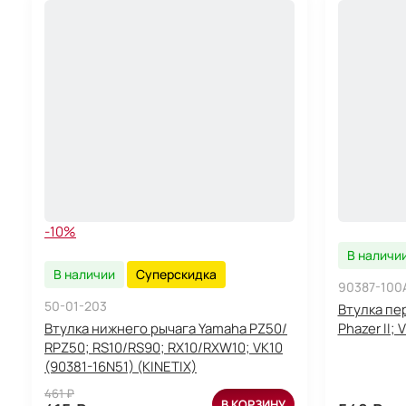
-10%
В наличи
В наличии
Суперскидка
90387-100
50-01-203
Втулка пе
Втулка нижнего рычага Yamaha PZ50/
Phazer II;
RPZ50; RS10/RS90; RX10/RXW10; VK10
(90381-16N51) (KINETIX)
461 ₽
В КОРЗИНУ