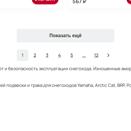
567 ₽
Показать ещё
1
2
3
4
5
...
12
рт и безопасность эксплуатации снегохода. Изношенные амо
 подвески и трака для снегоходов Yamaha, Arctic Cat, BRP, P