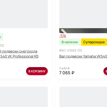
-5%
и
В наличии
Суперскидка
-02
8AC-47465-00
й подвески снегохода
540 VK Professional RS
Вал подвески Yamaha VK540
7 437 ₽
В КОРЗИНУ
7 065 ₽