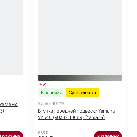
-5%
В наличии
Суперскидка
90387-101Y9
 YAMAHA
3)
Втулка передней подвески Yamaha
VK540 (90387-10089) (Yamaha)
653 ₽
В КОРЗИНУ
В КОРЗИНУ