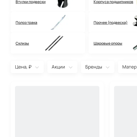
Втулки подвески
Корпуса подшипников
Полоз трака
Прочее (подвеска)
Склизы
Шаровые опоры
Цена, ₽
Акции
Бренды
Матер