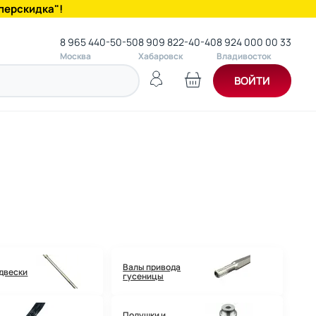
перскидка"!
8 965 440-50-50
8 909 822-40-40
8 924 000 00 33
Москва
Хабаровск
Владивосток
ВОЙТИ
Валы привода
одвески
гусеницы
Подушки и