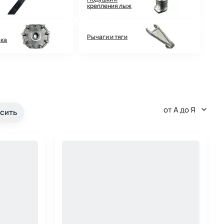
крепления лыж
Рычаги и тяги
ака
от А до Я