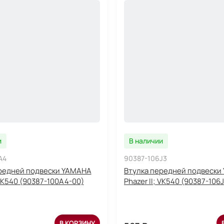
и
В наличии
A4
90387-106J3
редней подвески YAMAHA
Втулка передней подвески
 VK540 (90387-100A4-00)
Phazer II; VK540 (90387-106J
В КОРЗИНУ