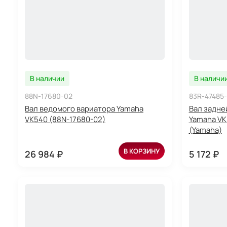
В наличии
В наличи
88N-17680-02
83R-47485
Вал ведомого вариатора Yamaha
Вал задне
VK540 (88N-17680-02)
Yamaha VK 
(Yamaha)
В КОРЗИНУ
26 984 ₽
5 172 ₽