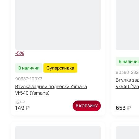
-5%
В наличи
В наличии
Суперскидка
90380-282
90387-100X3
Втулка за
Втулка задней подвески Yamaha
Vk540 (Ya
Vk540 (Yamaha)
157 ₽
В КОРЗИНУ
149 ₽
653 ₽