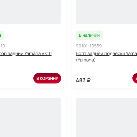
и
В наличии
-10
90101-10559
ор задний Yamaha VK10
Болт задней подвески Yam
(Yamaha)
В КОРЗИНУ
483 ₽