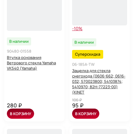
-10%
В наличии
В наличии
90480-01558
Суперскидка
Втулка основания
Ветрового стекла Yamaha
06-185A-TW
VK540 (Yamaha)
Защелка для стекла
снегохода (0606-662; 0616-
032; 570023800; 54103874;
5410970; 82H-77223-00)
(KINET
106 ₽
280 ₽
95 ₽
В КОРЗИНУ
В КОРЗИНУ