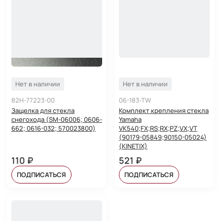
Нет в наличии
Нет в наличии
82H-77223-00
06-183-TW
Защелка для стекла
Комплект крепления стекла
снегохода (SM-06006; 0606-
Yamaha
662; 0616-032; 570023800)
VK540;FX;RS;RX;PZ;VX;VT
(90179-05849;90150-05024)
(KINETIX)
110 ₽
521 ₽
ПОДПИСАТЬСЯ
ПОДПИСАТЬСЯ