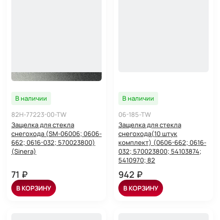
В наличии
В наличии
82H-77223-00-TW
06-185-TW
Защелка для стекла
Защелка для стекла
снегохода (SM-06006; 0606-
снегохода(10 штук
662; 0616-032; 570023800)
комплект) (0606-662; 0616-
(Sinera)
032; 570023800; 54103874;
5410970; 82
71 ₽
942 ₽
В КОРЗИНУ
В КОРЗИНУ