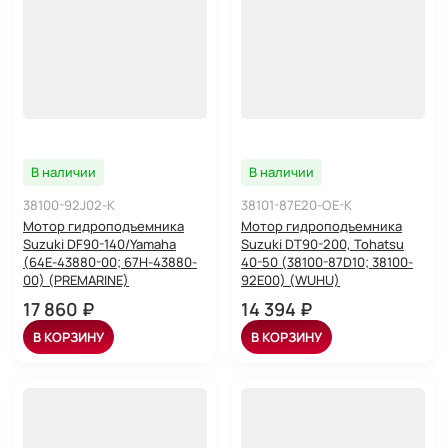
В наличии
В наличии
38100-92J02-K
38101-87E20-OE-K
Мотор гидроподъемника
Мотор гидроподъемника
Suzuki DF90-140/Yamaha
Suzuki DT90-200, Tohatsu
(64E-43880-00; 67H-43880-
40-50 (38100-87D10; 38100-
00) (PREMARINE)
92E00) (WUHU)
17 860 ₽
14 394 ₽
В КОРЗИНУ
В КОРЗИНУ