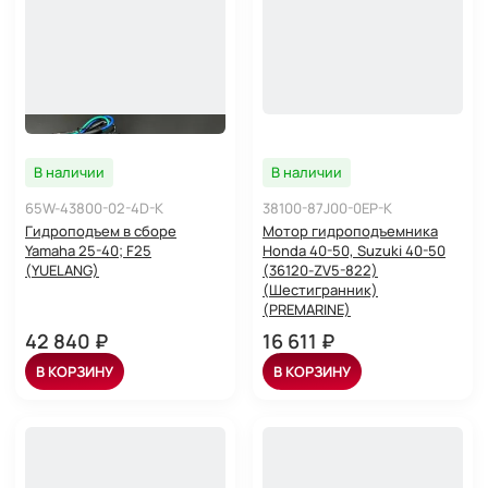
В наличии
В наличии
65W-43800-02-4D-K
38100-87J00-0EP-K
Гидроподъем в сборе
Мотор гидроподъемника
Yamaha 25-40; F25
Honda 40-50, Suzuki 40-50
(YUELANG)
(36120-ZV5-822)
(Шестигранник)
(PREMARINE)
42 840 ₽
16 611 ₽
В КОРЗИНУ
В КОРЗИНУ