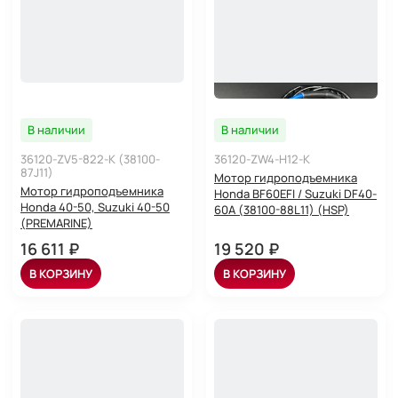
В наличии
В наличии
36120-ZV5-822-K (38100-
36120-ZW4-H12-K
87J11)
Мотор гидроподъемника
Мотор гидроподъемника
Honda BF60EFI / Suzuki DF40-
Honda 40-50, Suzuki 40-50
60A (38100-88L11) (HSP)
(PREMARINE)
16 611 ₽
19 520 ₽
В КОРЗИНУ
В КОРЗИНУ