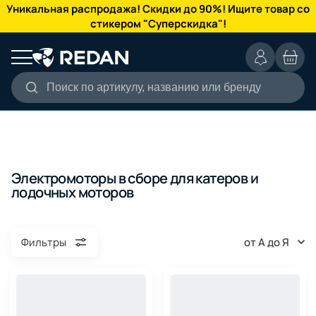
КАТАЛОГ
Уникальная распродажа! Скидки до 90%! Ищите товар со
стикером "Суперскидка"!
Поиск по артикулу, названию или бренду
Электромоторы в сборе для катеров и
лодочных моторов
от А до Я
Фильтры