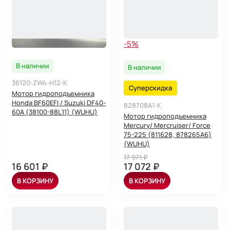
-5%
В наличии
В наличии
36120-ZW4-H12-K
Суперскидка
Мотор гидроподъемника
Honda BF60EFI / Suzuki DF40-
828708A1-K
60A (38100-88L11) (WUHU)
Мотор гидроподъемника
Mercury/ Mercruiser/ Force
75-225 (811628, 878265A6)
(WUHU)
17 971 ₽
16 601 ₽
17 072 ₽
В КОРЗИНУ
В КОРЗИНУ