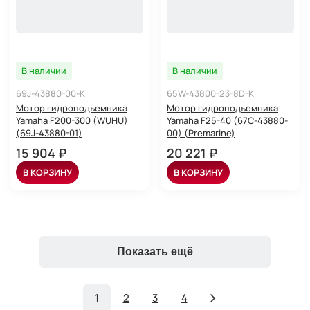
В наличии
В наличии
69J-43880-00-K
65W-43800-23-8D-K
Мотор гидроподъемника
Мотор гидроподъемника
Yamaha F200-300 (WUHU)
Yamaha F25-40 (67C-43880-
(69J-43880-01)
00) (Premarine)
15 904 ₽
20 221 ₽
В КОРЗИНУ
В КОРЗИНУ
Показать ещё
1
2
3
4