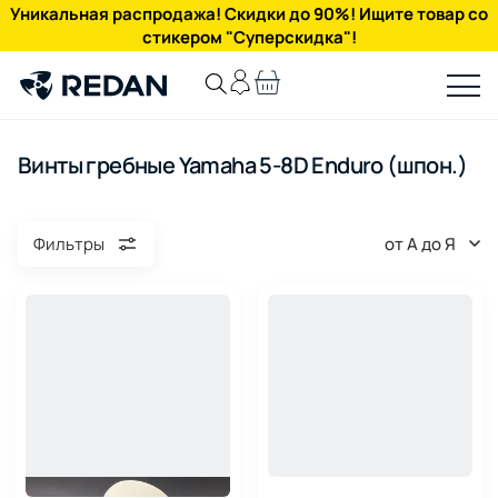
Уникальная распродажа! Скидки до 90%! Ищите товар со
стикером "Суперскидка"!
Винты гребные Yamaha 5-8D Enduro (шпон.)
от А до Я
Фильтры