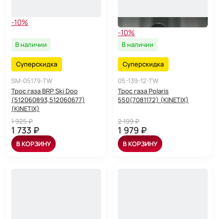
-10%
-10%
В наличии
В наличии
Суперскидка
Суперскидка
SM-05179-TW
05-139-12-TW
Трос газа BRP Ski Doo
Трос газа Polaris
(512060893,512060677)
550(7081172) (KINETIX)
(KINETIX)
1 925 ₽
2 199 ₽
1 733 ₽
1 979 ₽
В КОРЗИНУ
В КОРЗИНУ