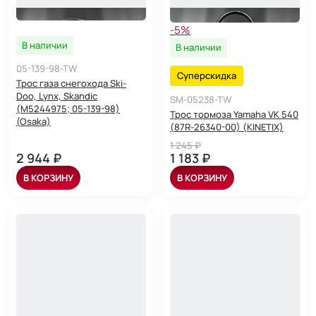
-5%
В наличии
В наличии
05-139-98-TW
Суперскидка
Трос газа снегохода Ski-
Doo, Lynx, Skandic
SM-05238-TW
(M5244975; 05-139-98)
Трос тормоза Yamaha VK 540
(Osaka)
(87R-26340-00) (KINETIX)
1 245 ₽
2 944 ₽
1 183 ₽
В КОРЗИНУ
В КОРЗИНУ