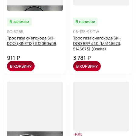
В наличии
В наличии
SC-5265
05-138-93-TW
Трос газа снегохода SKI-
Трос газа снегохода SKI-
DOO (KINETIX) 512060409
DOO BRP 440 (M5145673,
5145673) (Osaka)
911 ₽
3 781 ₽
В КОРЗИНУ
В КОРЗИНУ
-5%