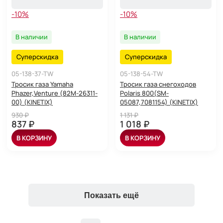
-10%
-10%
В наличии
В наличии
Суперскидка
Суперскидка
05-138-37-TW
05-138-54-TW
Тросик газа Yamaha
Тросик газа снегоходов
Phazer,Venture (82M-26311-
Polaris 800(SM-
00) (KINETIX)
05087,7081154) (KINETIX)
930 ₽
1 131 ₽
837 ₽
1 018 ₽
В КОРЗИНУ
В КОРЗИНУ
Показать ещё