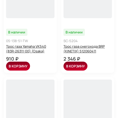
В наличии
В наличии
05-138-51-TW
SC-5204
Трос газа Yamaha VK540
Трос газа снегохода BRP
(83R-26311-00) (Osaka)
(KINETIX) 512060411
910 ₽
2 346 ₽
В КОРЗИНУ
В КОРЗИНУ