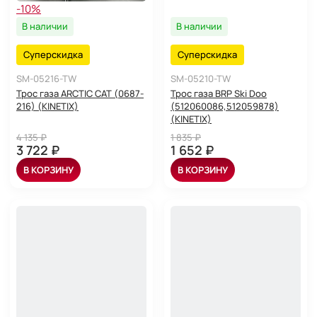
-10%
В наличии
В наличии
Суперскидка
Суперскидка
SM-05216-TW
SM-05210-TW
Трос газа ARCTIC CAT (0687-
Трос газа BRP Ski Doo
216) (KINETIX)
(512060086,512059878)
(KINETIX)
4 135 ₽
1 835 ₽
3 722 ₽
1 652 ₽
В КОРЗИНУ
В КОРЗИНУ