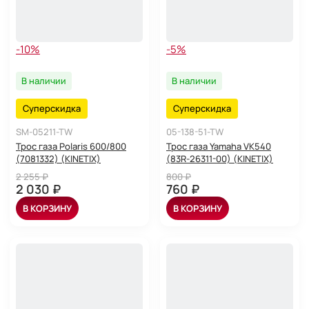
-10%
-5%
В наличии
В наличии
Суперскидка
Суперскидка
SM-05211-TW
05-138-51-TW
Трос газа Polaris 600/800
Трос газа Yamaha VK540
(7081332) (KINETIX)
(83R-26311-00) (KINETIX)
2 255 ₽
800 ₽
2 030 ₽
760 ₽
В КОРЗИНУ
В КОРЗИНУ