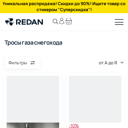
Уникальная распродажа! Скидки до 90%! Ищите товар со
стикером "Суперскидка"!
Тросы газа снегохода
от А до Я
Фильтры
-10%