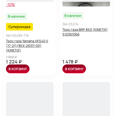
-10%
В наличии
В наличии
SM-05274
Суперскидка
Трос газа BRP 850 (KINETIX)
512061066
SM-05286-TW
Трос газа Yamaha VK540 V
(17-21)(8KX-26311-00)
(KINETIX)
1 360 ₽
1 224 ₽
1 478 ₽
В КОРЗИНУ
В КОРЗИНУ