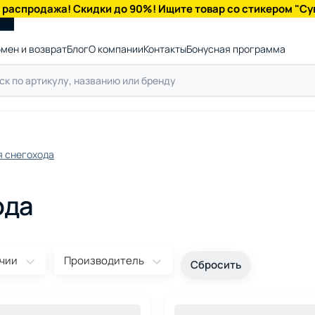
 распродажа! Скидки до 90%! Ищите товар со стикером "Су
мен и возврат
Блог
О компании
Контакты
Бонусная программа
я снегохода
ода
ичии
Производитель