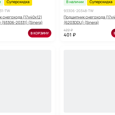
и
Суперскидка
В наличии
Суперскидка
31-TW
93306-20348-TW
 снегохода (17x40x12)
Подшипник снегохода (17x4
(93306-20331) (Sinera)
(6203DDU) (Sinera)
422 ₽
В КОРЗИНУ
401 ₽