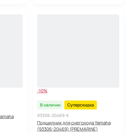
-10%
В наличии
Суперскидка
93306-20469-K
Yamaha
Подшипник для снегохода Yamaha
(93306-20469) (PREMARINE)