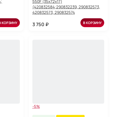
4;
550F (35x72x17)
(420832584;290832239, 290832573,
420832573, 290832574
В КОРЗИНУ
В КОРЗИНУ
3 750 ₽
-5%