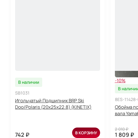
-10%
В наличии
В наличи
SB1031
8ES-11428-
Игольчатый Подшипник BRP Ski
Doo/Polaris (20х25х22.8) (KINETIX)
Обойма п
вала Yama
2 010 ₽
В КОРЗИНУ
742 ₽
1 809 ₽