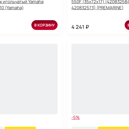
 игольчатый Yamaha
550F (35x72x17) (42083258
10 (Yamaha)
420832573) (PREMARINE)
В КОРЗИНУ
4 241 ₽
-5%