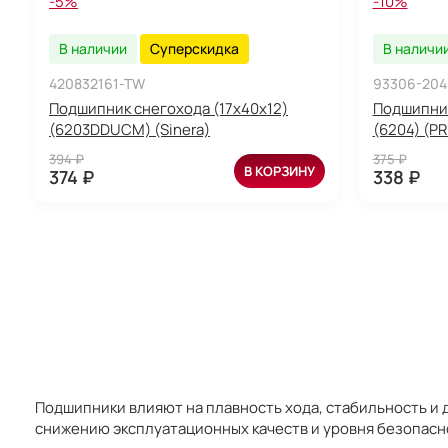
-5%
-10%
В наличии
Суперскидка
В наличи
420832161-TW
93306-204
Подшипник снегохода (17x40x12)
Подшипник
(6203DDUCM) (Sinera)
(6204) (P
394 ₽
375 ₽
В КОРЗИНУ
374 ₽
338 ₽
Подшипники влияют на плавность хода, стабильность и д
снижению эксплуатационных качеств и уровня безопасн