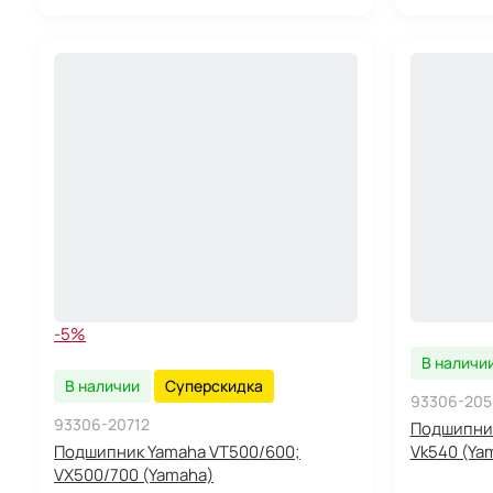
-5%
В наличи
В наличии
Суперскидка
93306-205
93306-20712
Подшипник
Подшипник Yamaha VT500/600;
Vk540 (Ya
VX500/700 (Yamaha)