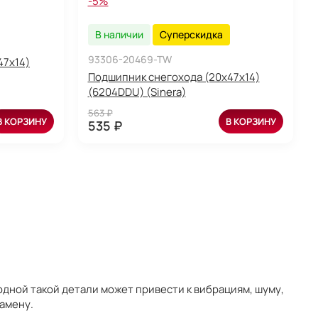
-5%
В наличии
Суперскидка
93306-20469-TW
47x14)
Подшипник снегохода (20x47x14)
(6204DDU) (Sinera)
563 ₽
В КОРЗИНУ
В КОРЗИНУ
535 ₽
одной такой детали может привести к вибрациям, шуму,
амену.