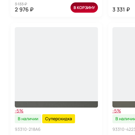
3 133 ₽
В КОРЗИНУ
2 976 ₽
3 331 ₽
-5%
-5%
В наличии
Суперскидка
В наличи
93310-218A6
93310-422