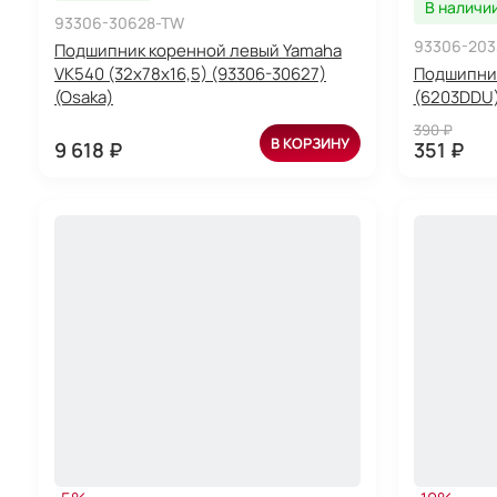
В наличи
93306-30628-TW
93306-203
Подшипник коренной левый Yamaha
VK540 (32x78x16,5) (93306-30627)
Подшипник
(Osaka)
(6203DDU) 
390 ₽
В КОРЗИНУ
9 618 ₽
351 ₽