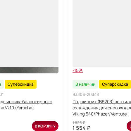
-15%
и
Суперскидка
В наличии
Суперскидка
01
93306-20348
одшипника балансирного
Подшипник (B6203) вентил
ha Vk10 (Yamaha)
охлаждения для снегоход
Viking 540/Phazer/Venture
1 828 ₽
В КОРЗИНУ
1 554 ₽