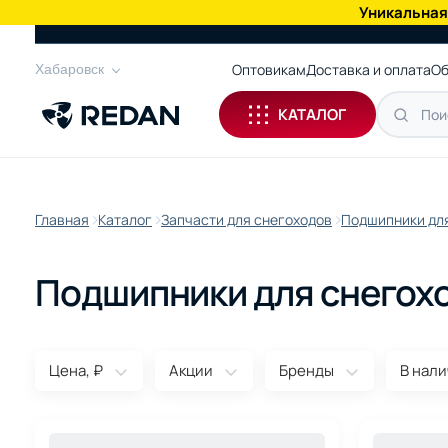
Уникальная
КАТАЛОГ
Оптовикам
Доставка и оплата
Об
Хабаровск
КАТАЛОГ
Главная
Каталог
Запчасти для снегоходов
Подшипники дл
Подшипники для снегох
Цена, ₽
Акции
Бренды
В нал