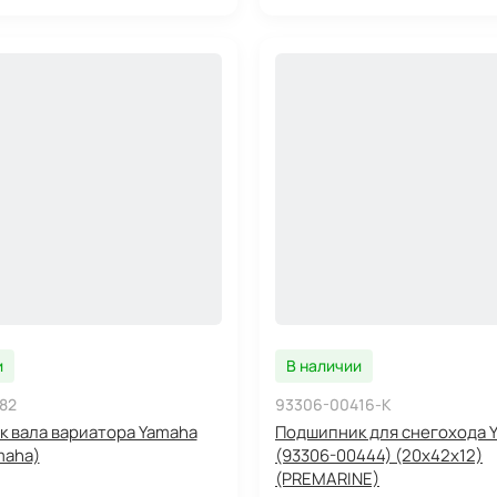
и
В наличии
82
93306-00416-K
 вала вариатора Yamaha
Подшипник для снегохода 
maha)
(93306-00444) (20x42x12)
(PREMARINE)