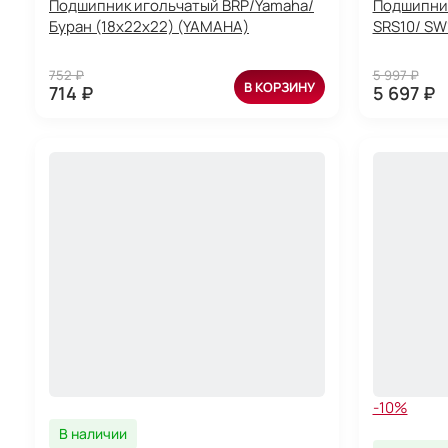
Подшипник игольчатый BRP/Yamaha/
Подшипник
Буран (18x22x22) (YAMAHA)
SRS10/ SW
752 ₽
5 997 ₽
В КОРЗИНУ
714 ₽
5 697 ₽
-10%
В наличии