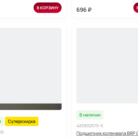
В КОРЗИНУ
696 ₽
В наличии
и
Суперскидка
420832570-K
39
Подшипник коленвала BRP