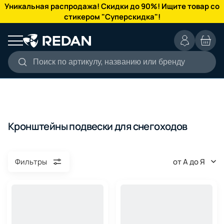
КАТАЛОГ
Уникальная распродажа! Скидки до 90%! Ищите товар со
стикером "Суперскидка"!
Поиск по артикулу, названию или бренду
Кронштейны подвески для снегоходов
от А до Я
Фильтры