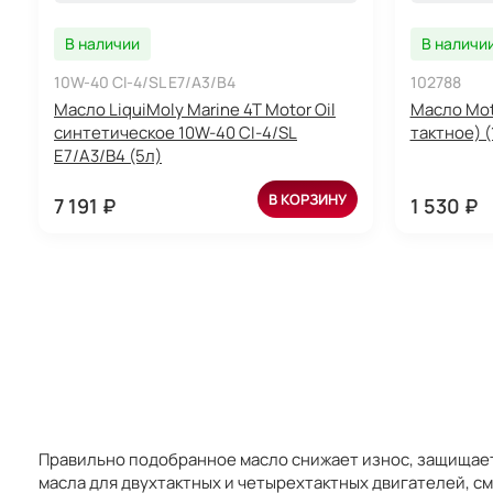
В наличии
В наличи
10W-40 CI-4/SL E7/A3/B4
102788
Масло LiquiMoly Marine 4T Motor Oil
Масло Mot
синтетическое 10W-40 CI-4/SL
тактное) (
E7/A3/B4 (5л)
В КОРЗИНУ
7 191 ₽
1 530 ₽
Правильно подобранное масло снижает износ, защищает 
масла для двухтактных и четырехтактных двигателей, с