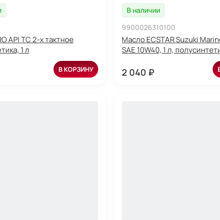
и
В наличии
9900026310100
O API TC 2-х тактное
Масло ECSTAR Suzuki Marin
ика, 1 л
SAE 10W40, 1 л, полусинтет
В КОРЗИНУ
2 040 ₽