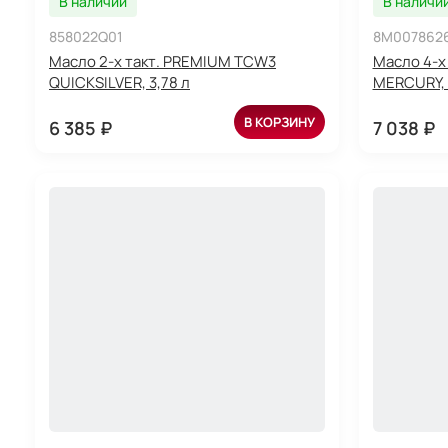
В наличии
В наличи
858022Q01
8M007862
Масло 2-х такт. PREMIUM TCW3
Масло 4-х
QUICKSILVER, 3,78 л
MERCURY, 
В КОРЗИНУ
6 385 ₽
7 038 ₽