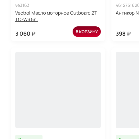
ve3163
461275162
Vectrol Масло моторное Outboard 2T
Антикор N
TC-W3 5л.
В КОРЗИНУ
3 060 ₽
398 ₽