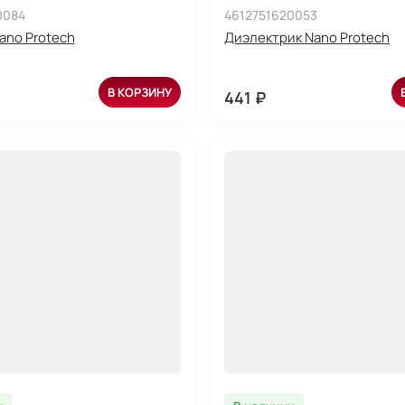
0084
4612751620053
ano Protech
Диэлектрик Nano Protech
В КОРЗИНУ
441 ₽