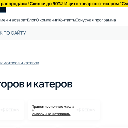
 распродажа! Скидки до 90%! Ищите товар со стикером "Су
мен и возврат
Блог
О компании
Контакты
Бонусная программа
х моторов и катеров
оров и катеров
Трансмиссионные масла
и
смазочные материалы