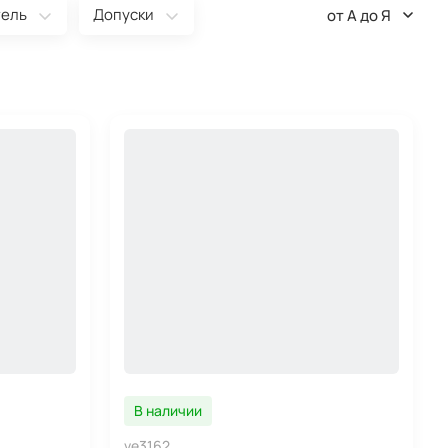
тель
Допуски
от А до Я
В наличии
ve3162