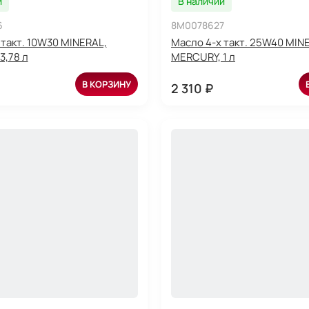
и
В наличии
6
8M0078627
 такт. 10W30 MINERAL,
Масло 4-х такт. 25W40 MIN
3,78 л
MERCURY, 1 л
В КОРЗИНУ
2 310 ₽