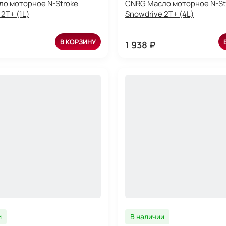
о моторное N-Stroke
CNRG Масло моторное N-St
2T+ (1L)
Snowdrive 2T+ (4L)
В КОРЗИНУ
1 938 ₽
и
В наличии