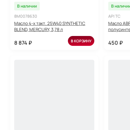
В наличии
В наличи
8M0078630
API TC
Масло 4-х такт. 25W40 SYNTHETIC
Масло ABR
BLEND, MERCURY, 3,78 л
полусинтет
В КОРЗИНУ
8 874 ₽
450 ₽