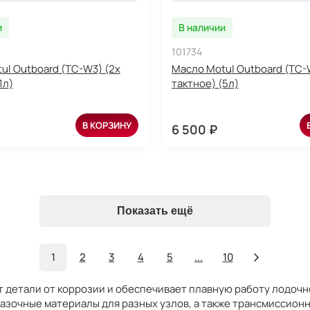
и
В наличии
101734
ul Outboard (TC-W3) (2х
Масло Motul Outboard (TC-
1л)
тактное) (5л)
В КОРЗИНУ
6 500 ₽
Показать ещё
1
2
3
4
5
...
10
детали от коррозии и обеспечивает плавную работу лодочно
мазочные материалы для разных узлов, а также трансмиссионн