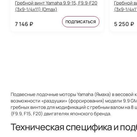
Гребной винт Yamaha 9.9-15, F9.9-F20
Гребной ви
(3x9-1/4x11) (Omax)
(3x9-1/4x1
ПОДПИСАТЬСЯ
7 146 ₽
5 250 ₽
Подвесные лодочные моторы Yamaha (Ямаха) в весовой к
возможности «раздушки» (форсирования) модели 9.9 GM
гребных винтов для модификаций с гребным валом на 8 ш
(F9.9, F15, F20) двигателях японского бренда.
Техническая специфика и под