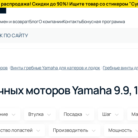
 распродажа! Скидки до 90%! Ищите товар со стикером "Су
мен и возврат
Блог
О компании
Контакты
Бонусная программа
оров
Винты гребные Yamaha для катеров и лодок
Гребные винты дл
ных моторов Yamaha 9.9, 15
ние
Втулка
Посадка
Шаг
Ма
ство лопастей
Производитель
Мощность