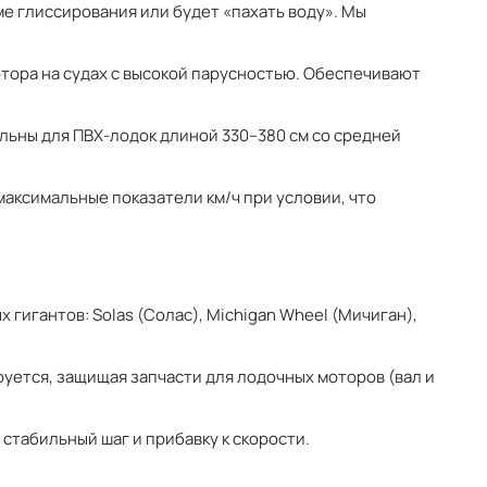
ме глиссирования или будет «пахать воду». Мы
отора на судах с высокой парусностью. Обеспечивают
альны для ПВХ-лодок длиной 330–380 см со средней
максимальные показатели км/ч при условии, что
гигантов: Solas (Солас), Michigan Wheel (Мичиган),
ется, защищая запчасти для лодочных моторов (вал и
 стабильный шаг и прибавку к скорости.