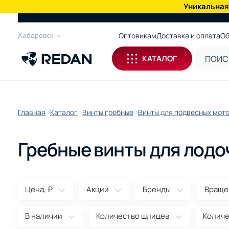
Уникальная
КАТАЛОГ
Оптовикам
Доставка и оплата
Об
Хабаровск
КАТАЛОГ
Главная
Каталог
Винты гребные
Винты для подвесных мот
Гребные винты для лодоч
Цена, ₽
Акции
Бренды
Враще
В наличии
Количество шлицев
Количе