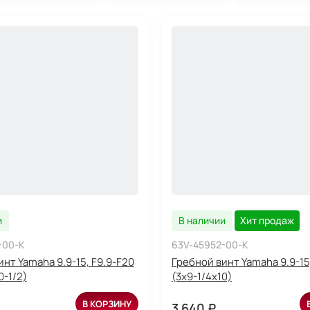
и
В наличии
Хит продаж
-00-K
63V-45952-00-K
нт Yamaha 9.9-15, F9.9-F20
Гребной винт Yamaha 9.9-15
0-1/2)
(3x9-1/4x10)
В КОРЗИНУ
3 640 ₽