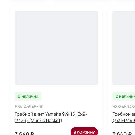
В наличии
В наличи
63V-45945-00
683-45943
Гребной винт Yamaha 9.9-15 (3х9-
Гребной ви
1/4х9) (Marine Rocket)
(3x9-1/4x1
В КОРЗИНУ
3 640 ₽
3 640 ₽