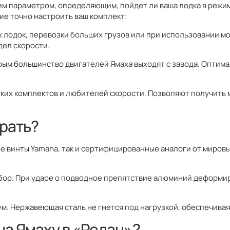
ким параметром, определяющим, пойдет ли ваша лодка в режи
ие точно настроить ваш комплект:
х лодок, перевозки больших грузов или при использовании м
дел скорости.
торым большинство двигателей Ямаха выходят с завода. Оптим
гких комплектов и любителей скорости. Позволяют получить 
брать?
е винты Yamaha, так и сертифицированные аналоги от мировых 
ор. При ударе о подводное препятствие алюминий деформиру
ум. Нержавеющая сталь не гнется под нагрузкой, обеспечивая
на Ямаху в «Редан»?