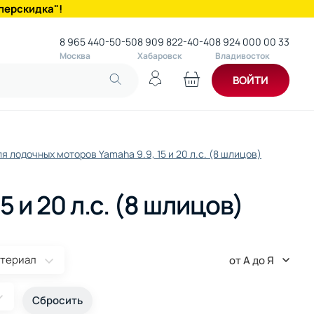
перскидка"!
8 965 440-50-50
8 909 822-40-40
8 924 000 00 33
Москва
Хабаровск
Владивосток
ВОЙТИ
я лодочных моторов Yamaha 9.9, 15 и 20 л.с. (8 шлицов)
 и 20 л.с. (8 шлицов)
териал
от А до Я