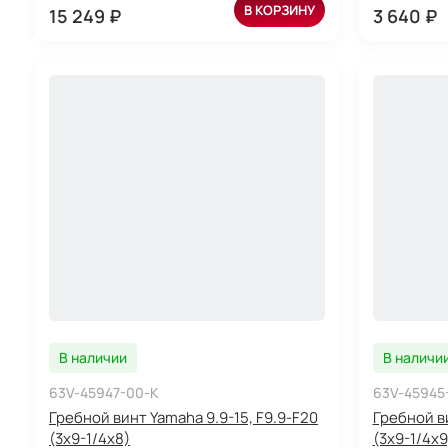
В КОРЗИНУ
15 249 ₽
3 640 ₽
В наличии
В наличи
63V-45947-00-K
63V-45945
Гребной винт Yamaha 9.9-15, F9.9-F20
Гребной ви
(3x9-1/4x8)
(3x9-1/4x9