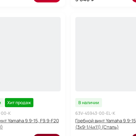
и
Хит продаж
В наличии
-00-K
63V-45943-00-EL-K
нт Yamaha 9.9-15, F9.9-F20
Гребной винт Yamaha 9.9-15
1)
(3x9-1/4x11) (Сталь)