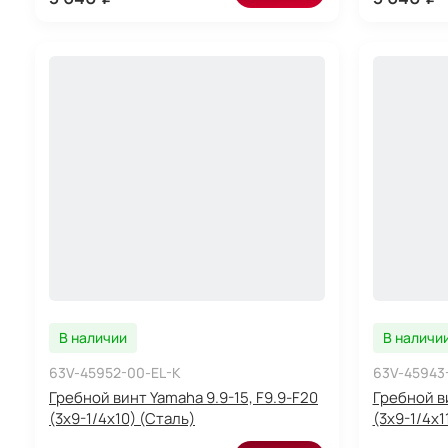
В наличии
В наличи
63V-45952-00-EL-K
63V-45943
Гребной винт Yamaha 9.9-15, F9.9-F20
Гребной ви
(3x9-1/4x10) (Сталь)
(3x9-1/4x1