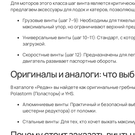
Для моторов этого класса шаг винта является критичес
предлагаем аксессуары для лодок и катеров, позволяющ
Грузовые винты (шаг 7–9): Необходимы для тяжелы
максимальный упор, но ограничивают верхний пре
Универсальные винты (шаг 10–11): Стандарт, с ко
загрузкой.
Скоростные винты (шаг 12): Предназначены для ле
двигатель развивает паспортные обороты.
Оригиналы и аналоги: что вы
В каталоге «Редан» вы найдете как оригинальные гребны
Polastorm (Поласторм) и YHS.
Алюминиевые винты: Практичный и безопасный выб
шестерни редуктора) от поломки.
Стальные винты: Для тех, кто хочет выжать максим
Почему стоит заказать винты 