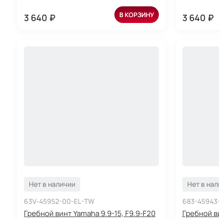
В КОРЗИНУ
3 640 ₽
3 640 ₽
Нет в наличии
Нет в на
63V-45952-00-EL-TW
683-45943
Гребной винт Yamaha 9.9-15, F9.9-F20
Гребной ви