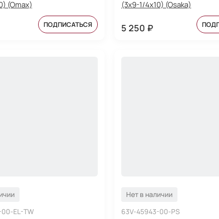
0) (Omax)
(3x9-1/4x10) (Osaka)
ПОДПИСАТЬСЯ
ПОД
5 250 ₽
личии
Нет в наличии
-00-EL-TW
63V-45943-00-PS