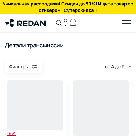
Уникальная распродажа! Скидки до 90%! Ищите товар со
стикером "Суперскидка"!
Детали трансмиссии
от А до Я
Фильтры
-5%