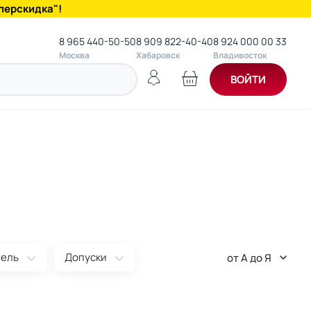
перскидка"!
8 965 440-50-50
8 909 822-40-40
8 924 000 00 33
Москва
Хабаровск
Владивосток
ВОЙТИ
тель
Допуски
от А до Я