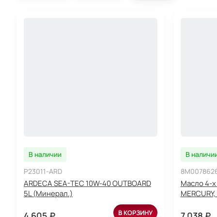
В наличии
В наличи
P23011-ARD
8M007862
ARDECA SEA-TEC 10W-40 OUTBOARD
Масло 4-х
5L (Минерал.)
MERCURY, 
В КОРЗИНУ
4 605 ₽
7 038 ₽