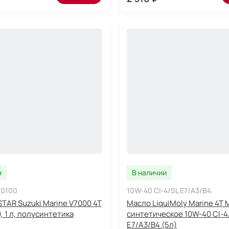
и
В наличии
0100
10W-40 CI-4/SL E7/A3/B4
TAR Suzuki Marine V7000 4T
Масло LiquiMoly Marine 4T M
, 1 л, полусинтетика
синтетическое 10W-40 CI-4
E7/A3/B4 (5л)