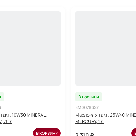
и
В наличии
6
8M0078627
 такт. 10W30 MINERAL,
Масло 4-х такт. 25W40 MIN
3,78 л
MERCURY, 1 л
В КОРЗИНУ
2 310 ₽