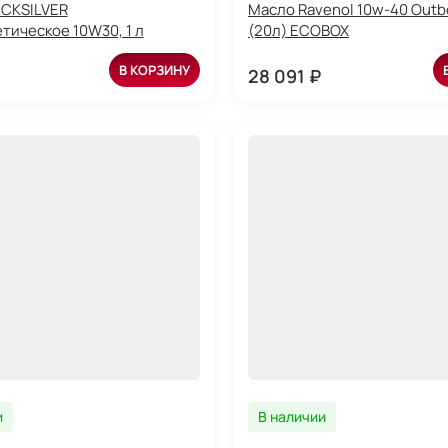
ICKSILVER
Масло Ravenol 10w-40 Outb
тическое 10W30, 1 л
(20л) ECOBOX
В КОРЗИНУ
28 091 ₽
и
В наличии