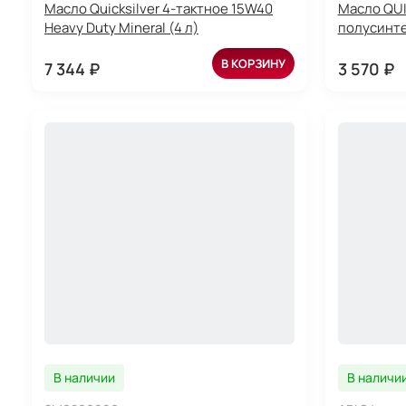
Масло Quicksilver 4-тактное 15W40
Масло QU
Heavy Duty Mineral (4 л)
полусинте
В КОРЗИНУ
7 344 ₽
3 570 ₽
В наличии
В наличи