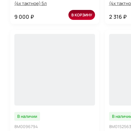
(4х тактное) 5л
(4х тактно
В КОРЗИНУ
9 000 ₽
2 316 ₽
В наличии
В наличи
8M0096794
8M015256