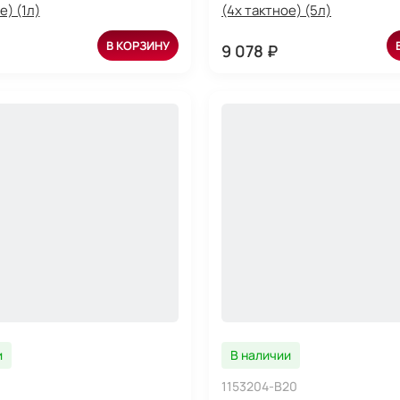
е) (1л)
(4х тактное) (5л)
В КОРЗИНУ
9 078 ₽
и
В наличии
3
1153204-B20