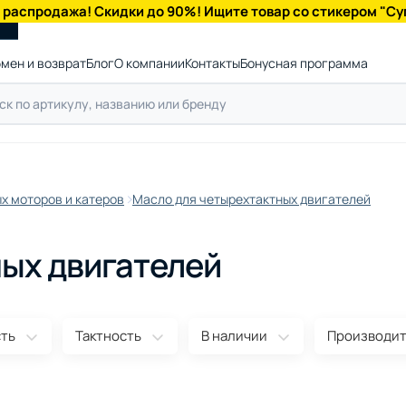
 распродажа! Скидки до 90%! Ищите товар со стикером "Су
мен и возврат
Блог
О компании
Контакты
Бонусная программа
х моторов и катеров
Масло для четырехтактных двигателей
ных двигателей
сть
Тактность
В наличии
Производи