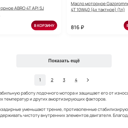
Масло моторное Gazpromn
орное ABRO 4T API SJ
4T 10W40 (4х тактное) (1л)
)
В КОРЗИНУ
816 ₽
Показать ещё
1
2
3
4
абильную работу лодочного мотора и защищает его от износа
их температур и других амортизирующих факторов.
ивозадирные уменьшают трение, противопенные стабилизирую
держивать чистоту внутренних элементов двигателя. Благод