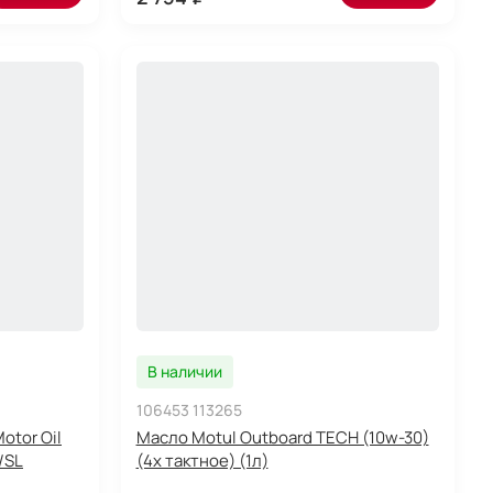
В наличии
106453 113265
otor Oil
Масло Motul Outboard TECH (10w-30)
/SL
(4х тактное) (1л)