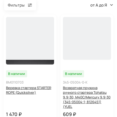
от А до Я
Фильтры
В наличии
В наличии
8M0110703
345-05004-0-K
Веревка стартера STARTER
Возвратная пружина
ROPE (Quicksilver)
ручного стартера Tohatsu
9.9-30, M40C/Mercury 9.9-30
(345-05004-1; 8126451)
(YUEL
1 470 ₽
609 ₽