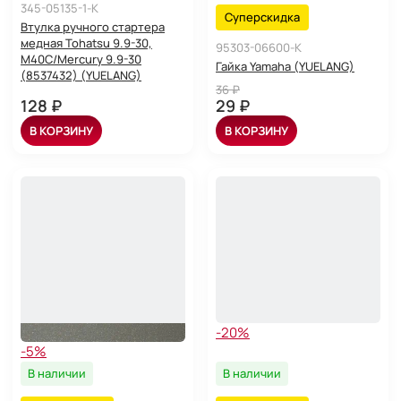
345-05135-1-K
Суперскидка
Втулка ручного стартера
медная Tohatsu 9.9-30,
95303-06600-K
M40C/Mercury 9.9-30
Гайка Yamaha (YUELANG)
(8537432) (YUELANG)
36 ₽
128 ₽
29 ₽
В КОРЗИНУ
В КОРЗИНУ
-20%
-5%
В наличии
В наличии