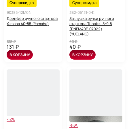
Суперскидка
Суперскидка
90385-12M04
3B2-05131-0-K
Дэмпфер ручного стартера
Заглушка ручки ручного
Yamaha 40-85 (Yamaha)
стартера Tohatsu 8-9.8
(PNFM40E-07022)
(YUELANG)
138 ₽
50 ₽
131 ₽
40 ₽
В КОРЗИНУ
В КОРЗИНУ
-5%
-5%