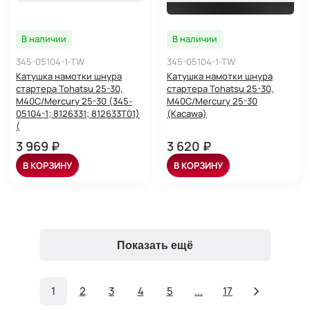
В наличии
В наличии
345-05104-1-TW
345-05104-1-TW
Катушка намотки шнура
Катушка намотки шнура
стартера Tohatsu 25-30,
стартера Tohatsu 25-30,
M40C/Mercury 25-30 (345-
M40C/Mercury 25-30
05104-1; 8126331; 812633T01)
(Kacawa)
(
3 969 ₽
3 620 ₽
В КОРЗИНУ
В КОРЗИНУ
Показать ещё
1
2
3
4
5
...
17