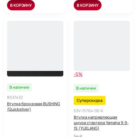
В КОРЗИНУ
В КОРЗИНУ
-5%
В наличии
В наличии
8537432
Суперскидка
Втулка бронзовая BUSHING
(Quicksilver)
63V-15764-00-K
Втулка напрявляющая
шнура стартера Yamaha 9.9-
15 (YUELANG)
54 ₽