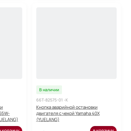
В наличии
66T-82575-01 -K
ки
Кнопка аварийной остановки
(65W-
двигателя с чекой Yamaha 40X
YUELANG)
(YUELANG)