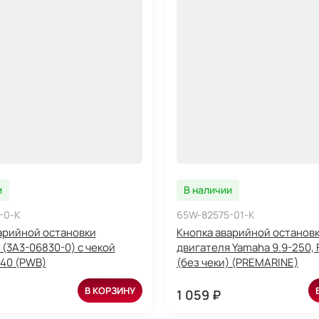
и
В наличии
-0-K
65W-82575-01-K
арийной остановки
Кнопка аварийной останов
 (3A3-06830-0) с чекой
двигателя Yamaha 9.9-250, 
-40 (PWB)
(без чеки) (PREMARINE)
В КОРЗИНУ
1 059 ₽