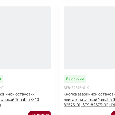
и
В наличии
-0
6F8-82575-0-K
арийной остановки
Кнопка аварийной останов
 с чекой Tohatsu 8-40
двигателя с чекой Yamaha 
)
82575-01; 6E9-82575-02) (