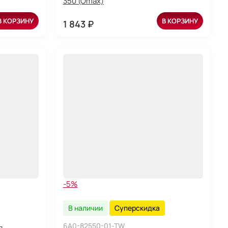
350 (Omax)
В КОРЗИНУ
В КОРЗИНУ
1 843 ₽
-5%
В наличии
Суперскидка
6A0-82550-01-TW
я