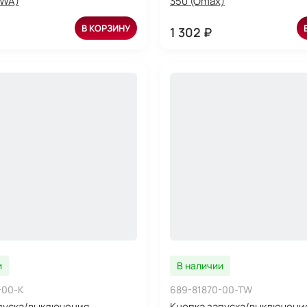
AWA)
350 (Omax)
В КОРЗИНУ
1 302 ₽
и
В наличии
-00-K
689-81870-00-TW
пуска/выключения
Кнопка запуска/выключени