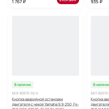
В КОРЗИНУ
1 767 ₽
935 ₽
В наличии
В наличи
6E9-82575-02-K
66T-82575
Кнопка аварийной остановки
Кнопка ав
двигателя с чекой Yamaha 9.9-250, F4-
двигателя 