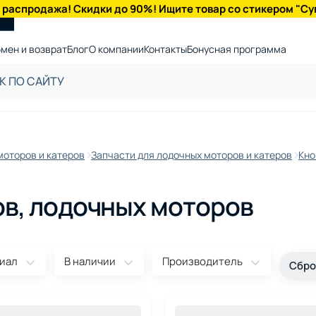
 распродажа! Скидки до 90%! Ищите товар со стикером "Су
мен и возврат
Блог
О компании
Контакты
Бонусная программа
моторов и катеров
Запчасти для лодочных моторов и катеров
Кно
ов, лодочных моторов
иал
В наличии
Производитель