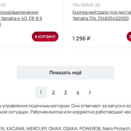
-01
704-82540-20
пуска/выключения
Кнопка нейтрали для дист
 Yamaha 4-40, F8-9.9
Yamaha 704 704825402000
)
В КОРЗИНУ
1 296 ₽
Показать ещё
1
2
3
4
ы управления лодочным мотором. Они отвечают за запуск и о
ой ситуации. Рабочая кнопка или корректно работающий чек
ETIX, KACAWA, MERCURY, OMAX, OSAKA, POWEROB, Nano Protech