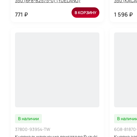
350 (6F8-82575-0) (YUELANG)
350 (KAC
В КОРЗИНУ
771 ₽
1 596 ₽
В наличии
В наличи
37800-93954-TW
6G8-81870
Кнопка выключения двигателя Suzuki
Кнопка за