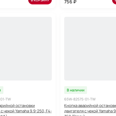
В КОРЗИНУ
756 ₽
и
В наличии
-01-TW
65W-82575-01-TW
арийной остановки
Кнопка аварийной останов
с чекой Yamaha 9.9-250, F4-
двигателя с чекой Yamaha 9