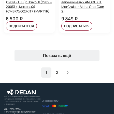
(1989 – Н.В.); Bravo III (1989 –
алюминиевых ANODE KIT
2003) (Цинковый)
MerCruiser Alpha One (Gen
(CMBRAVO23KIT) (MARTYR)
2)
8 500 ₽
9 849 ₽
ПОДПИСАТЬСЯ
ПОДПИСАТЬСЯ
Показать ещё
1
2
© 2026 Все права защищены. Копирование
материалов разрешено с указанием имени
Способы оплаты:
правообладателя и ссылкой на источник
информации
ИНН 2700023600
Политика конфиденциальности
Мы в социальных сетях