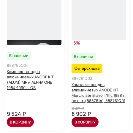
-5%
В наличии
В наличии
888756Q04
Суперскидка
Комплект анодов
алюминиевых ANODE KIT
888761Q03
(ALUM) MR и ALPHA ONE
Комплект анодов
1984-1990 г. QS
алюминиевых ANODE KIT
Mercruiser Bravo II/III с 1988 г.
по н.в. (888761A1, 888761Q01
9 371 ₽
9 524 ₽
8 902 ₽
В КОРЗИНУ
В КОРЗИНУ