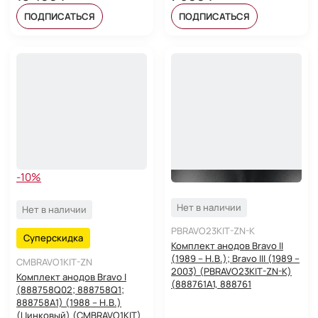
ПОДПИСАТЬСЯ
ПОДПИСАТЬСЯ
-10%
Нет в наличии
Нет в наличии
PBRAVO23KIT-ZN-K
Суперскидка
Комплект анодов Bravo II
(1989 – Н.В.); Bravo III (1989 –
CMBRAVO1KIT-ZN
2003) (PBRAVO23KIT-ZN-K)
Комплект анодов Bravo I
(888761A1, 888761
(888758Q02; 888758Q1;
888758A1) (1988 – Н.В.)
(Цинковый) (CMBRAVO1KIT)