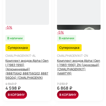
-5%
-5%
В наличии
В наличии
Суперскидка
Суперскидка
CMALPHAGEN1KIT-AL
CMALPHAGEN1KIT-ZN
Комплект анодов Alpha I Gen
Комплект анодов Alpha I Gen
I (1983-1990)
I (1983-1990) ZN (Цинковый)
(Алюминиевый)
(CMALPHAGEN1KIT)
(888756A2,888756Q02,8887
(MARTYR)
56Q04) (CMALPHAGEN1KI
4 840 ₽
7 230 ₽
4 598 ₽
6 868 ₽
В КОРЗИНУ
В КОРЗИНУ