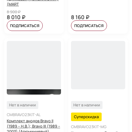
(MART
8 900 ₽
8 010 ₽
8 160 ₽
ПОДПИСАТЬСЯ
ПОДПИСАТЬСЯ
Нет в наличии
Нет в наличии
CMBRAVO23KIT-AL
Суперскидка
Комплект анодов Bravo II
(1989 – Н.В.); Bravo III (1989 –
CMBRAVO23KIT-MG
2003) (Алюминиевый)