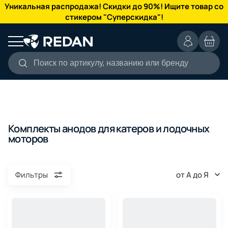
КАТАЛОГ
Уникальная распродажа! Скидки до 90%! Ищите товар со
стикером "Суперскидка"!
Поиск по артикулу, названию или бренду
Комплекты анодов для катеров и лодочных
моторов
от А до Я
Фильтры