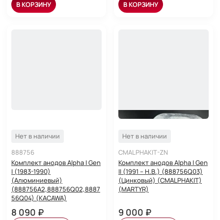
В КОРЗИНУ
В КОРЗИНУ
Нет в наличии
Нет в наличии
888756
CMALPHAKIT-ZN
Комплект анодов Alpha I Gen
Комплект анодов Alpha I Gen
I (1983-1990)
II (1991 – Н.В.) (888756Q03)
(Алюминиевый)
(Цинковый) (CMALPHAKIT)
(888756A2,888756Q02,8887
(MARTYR)
56Q04) (KACAWA)
8 090 ₽
9 000 ₽