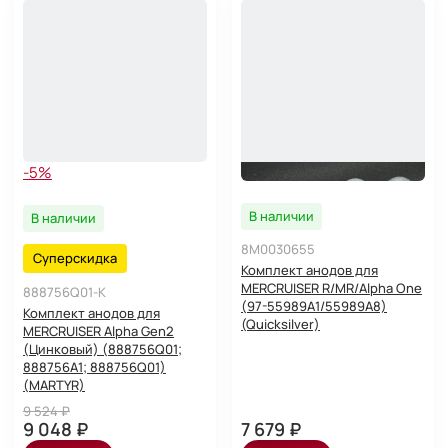
-5%
В наличии
В наличии
8M0030655
Суперскидка
Комплект анодов для
MERCRUISER R/MR/Alpha One
888756Q01-K
(97-55989A1/55989A8)
Комплект анодов для
(Quicksilver)
MERCRUISER Alpha Gen2
(Цинковый) (888756Q01;
888756A1; 888756Q01)
(MARTYR)
9 524 ₽
9 048 ₽
7 679 ₽