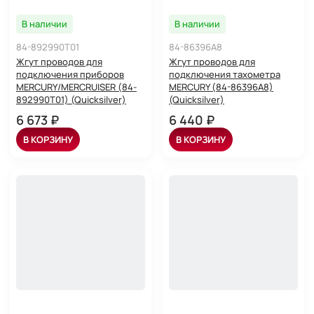
В наличии
В наличии
84-892990T01
84-86396A8
Жгут проводов для
Жгут проводов для
подключения приборов
подключения тахометра
MERCURY/MERCRUISER (84-
MERCURY (84-86396A8)
892990T01) (Quicksilver)
(Quicksilver)
6 673 ₽
6 440 ₽
В КОРЗИНУ
В КОРЗИНУ