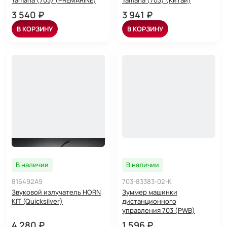
3 540 ₽
3 941 ₽
В КОРЗИНУ
В КОРЗИНУ
В наличии
В наличии
816492A9
703-83383-02-K
Звуковой излучатель HORN
Зуммер машинки
KIT (Quicksilver)
дистанционного
управления 703 (PWB)
4 280 ₽
1 596 ₽