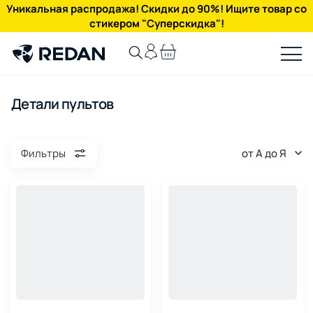
Уникальная распродажа! Скидки до 90%! Ищите товар со
стикером "Суперскидка"!
Детали пультов
от А до Я
Фильтры