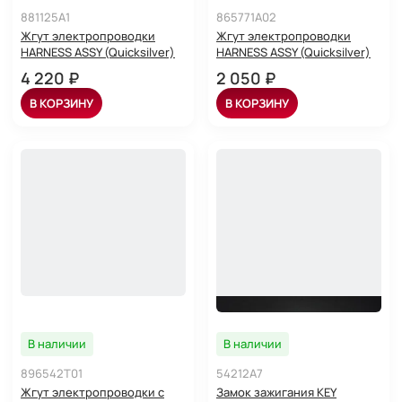
881125A1
865771A02
Жгут электропроводки
Жгут электропроводки
HARNESS ASSY (Quicksilver)
HARNESS ASSY (Quicksilver)
4 220 ₽
2 050 ₽
В КОРЗИНУ
В КОРЗИНУ
В наличии
В наличии
896542T01
54212A7
Жгут электропроводки с
Замок зажигания KEY