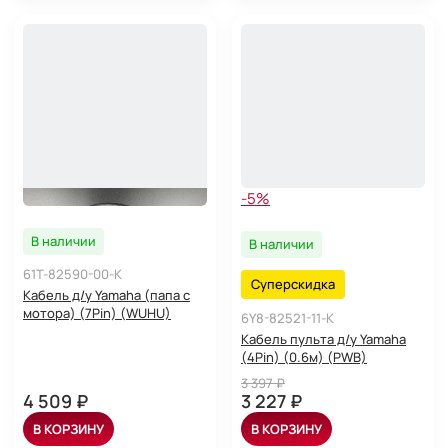
-5%
В наличии
В наличии
61T-82590-00-K
Суперскидка
Кабель д/у Yamaha (папа с
мотора) (7Pin) (WUHU)
6Y8-82521-11-K
Кабель пульта д/у Yamaha
(4Pin) (0.6м) (PWB)
3 397 ₽
4 509 ₽
3 227 ₽
В КОРЗИНУ
В КОРЗИНУ