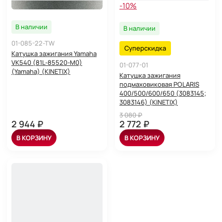
-10%
В наличии
В наличии
01-085-22-TW
Суперскидка
Катушка зажигания Yamaha
VK540 (81L-85520-M0)
01-077-01
(Yamaha) (KINETIX)
Катушка зажигания
подмаховиковая POLARIS
400/500/600/650 (3083145;
3083146) (KINETIX)
3 080 ₽
2 944 ₽
2 772 ₽
В КОРЗИНУ
В КОРЗИНУ