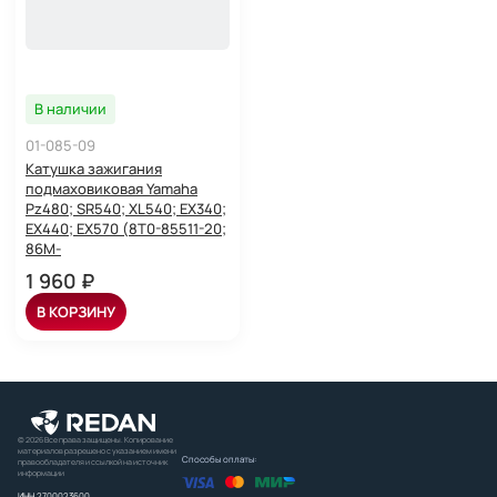
В наличии
01-085-09
Катушка зажигания
подмаховиковая Yamaha
Pz480; SR540; XL540; EX340;
EX440; EX570 (8T0-85511-20;
86M-
1 960 ₽
В КОРЗИНУ
© 2026 Все права защищены. Копирование
материалов разрешено с указанием имени
Способы оплаты:
правообладателя и ссылкой на источник
информации
ИНН 2700023600