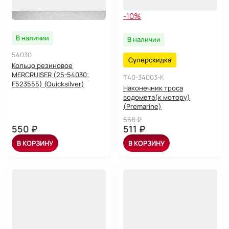
-10%
В наличии
В наличии
54030
Суперскидка
Кольцо резиновое
MERCRUISER (25-54030;
T40-34003-K
F523555) (Quicksilver)
Наконечник троса
водомета(к мотору)
(Premarine)
568 ₽
550 ₽
511 ₽
В КОРЗИНУ
В КОРЗИНУ