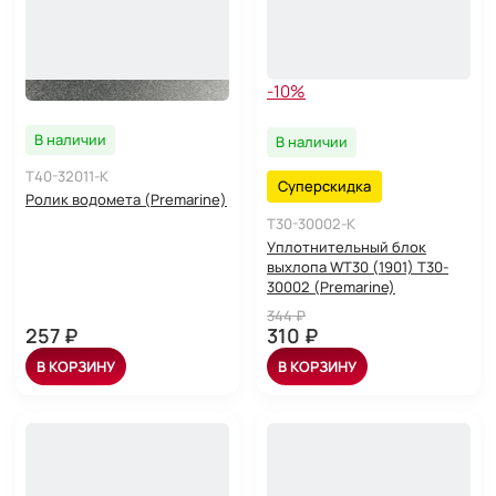
-10%
В наличии
В наличии
T40-32011-K
Суперскидка
Ролик водомета (Premarine)
T30-30002-K
Уплотнительный блок
выхлопа WT30 (1901) T30-
30002 (Premarine)
344 ₽
257 ₽
310 ₽
В КОРЗИНУ
В КОРЗИНУ