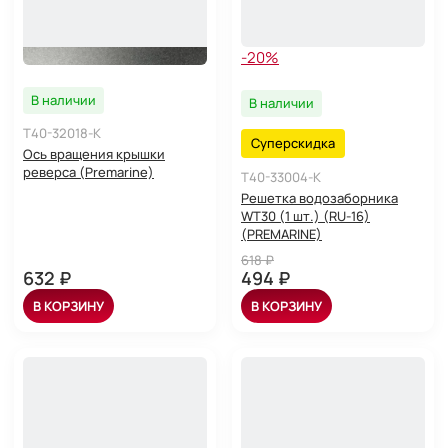
-20%
В наличии
В наличии
T40-32018-K
Суперскидка
Ось вращения крышки
реверса (Premarine)
T40-33004-K
Решетка водозаборника
WT30 (1 шт.) (RU-16)
(PREMARINE)
618 ₽
632 ₽
494 ₽
В КОРЗИНУ
В КОРЗИНУ