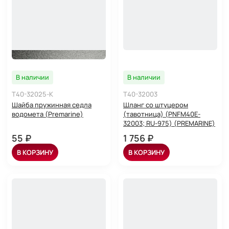
В наличии
В наличии
T40-32025-K
T40-32003
Шайба пружинная седла
Шланг со штуцером
водомета (Premarine)
(тавотница) (PNFM40E-
32003; RU-975) (PREMARINE)
55 ₽
1 756 ₽
В КОРЗИНУ
В КОРЗИНУ