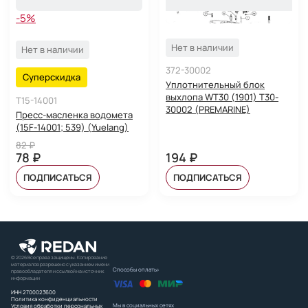
-5%
Нет в наличии
Нет в наличии
372-30002
Суперскидка
Уплотнительный блок
выхлопа WT30 (1901) T30-
T15-14001
30002 (PREMARINE)
Пресс-масленка водомета
(15F-14001; 539) (Yuelang)
82 ₽
78 ₽
194 ₽
ПОДПИСАТЬСЯ
ПОДПИСАТЬСЯ
© 2026 Все права защищены. Копирование
материалов разрешено с указанием имени
Способы оплаты:
правообладателя и ссылкой на источник
информации
ИНН 2700023600
Политика конфиденциальности
Мы в социальных сетях
Условия обработки персональных