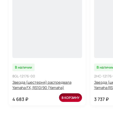
В наличии
В наличи
8GL-12176-00
2HC-12176
Звезда (шестерня) распредвала
Звезда (ш
Yamaha FX, RS10/90 (Yamaha)
Yamaha RS
В КОРЗИНУ
4 683 ₽
3 737 ₽