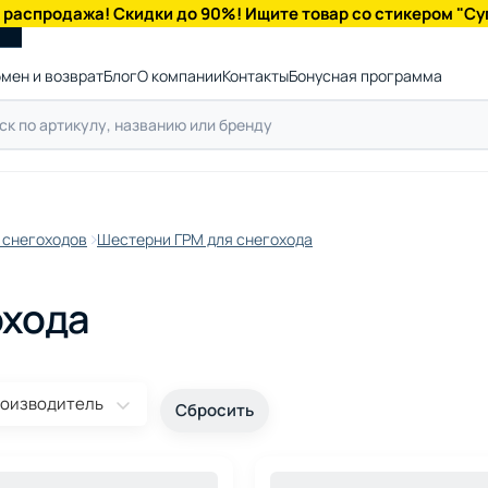
 распродажа! Скидки до 90%! Ищите товар со стикером "Су
мен и возврат
Блог
О компании
Контакты
Бонусная программа
 снегоходов
Шестерни ГРМ для снегохода
охода
оизводитель