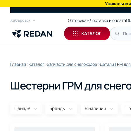
Уникальная
КАТАЛОГ
Оптовикам
Доставка и оплата
Об
Хабаровск
КАТАЛОГ
Главная
Каталог
Запчасти для снегоходов
Детали ГРМ для
Шестерни ГРМ для снег
Цена, ₽
Бренды
В наличии
Пр