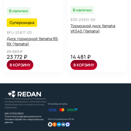
В наличии
В наличии
83R-25831-00
Суперскидка
Тормозной диск Yamaha
VK540 (Yamaha)
8FU-2581T-00
Диск тормозной Yamaha RS,
RX (Yamaha)
25 023 ₽
23 772 ₽
14 481 ₽
В КОРЗИНУ
В КОРЗИНУ
© 2026 Все права защищены. Копирование
материалов разрешено с указанием имени
Способы оплаты:
правообладателя и ссылкой на источник
информации
ИНН 2700023600
Политика конфиденциальности
Мы в социальных сетях
Условия обработки персональных
данных