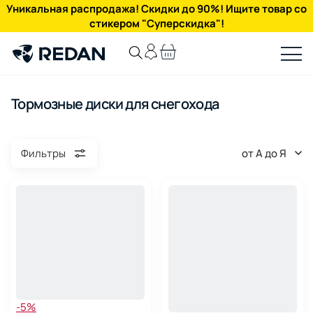
Уникальная распродажа! Скидки до 90%! Ищите товар со
стикером "Суперскидка"!
Тормозные диски для снегохода
от А до Я
Фильтры
-5%