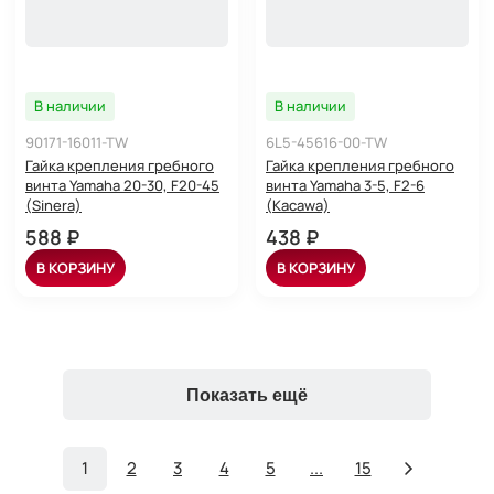
В наличии
В наличии
90171-16011-TW
6L5-45616-00-TW
Гайка крепления гребного
Гайка крепления гребного
винта Yamaha 20-30, F20-45
винта Yamaha 3-5, F2-6
(Sinera)
(Kacawa)
588 ₽
438 ₽
В КОРЗИНУ
В КОРЗИНУ
Показать ещё
1
2
3
4
5
...
15