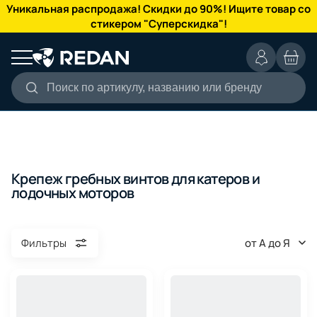
КАТАЛОГ
Уникальная распродажа! Скидки до 90%! Ищите товар со
стикером "Суперскидка"!
Поиск по артикулу, названию или бренду
Крепеж гребных винтов для катеров и
лодочных моторов
от А до Я
Фильтры