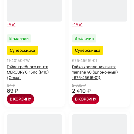
-5%
-15%
В наличии
В наличии
Суперскидка
Суперскидка
11-40140-TW
676-45616-01
Гайка гребного винта
Гайка крепления винта
MERCURY 6-15лс (М10)
Yamaha 40 (шпоночный)
(Omax)
(676-45616-01)
94 ₽
2 835 ₽
89 ₽
2 410 ₽
В КОРЗИНУ
В КОРЗИНУ