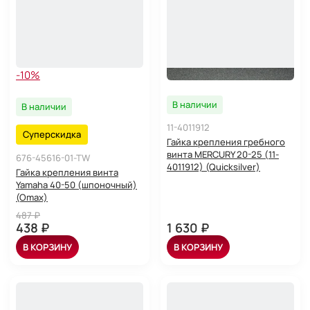
-10%
В наличии
В наличии
11-4011912
Суперскидка
Гайка крепления гребного
винта MERCURY 20-25 (11-
676-45616-01-TW
4011912) (Quicksilver)
Гайка крепления винта
Yamaha 40-50 (шпоночный)
(Omax)
487 ₽
438 ₽
1 630 ₽
В КОРЗИНУ
В КОРЗИНУ