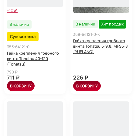
-10%
В наличии
Хит продаж
В наличии
369-64121-0-K
Суперскидка
Гайка крепления гребного
винта Tohatsu 6-9.8, MFS6-8
353-64121-0
(YUELANG)
Гайка крепления гребного
винта Tohatsu 40-120
(Tohatsu)
790 ₽
711 ₽
226 ₽
В КОРЗИНУ
В КОРЗИНУ