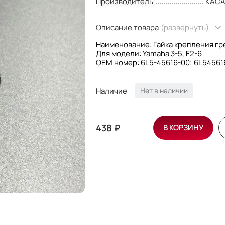
Производитель
KAC
Описание товара
(развернуть)
Наименование: Гайка крепления гре
Для модели: Yamaha 3-5, F2-6
OEM номер: 6L5-45616-00; 6L54561
Производитель: Kacawa
Наличие
Нет в наличии
438 ₽
В КОРЗИНУ