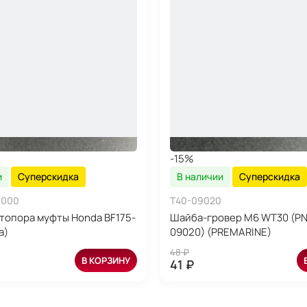
-15%
и
Суперскидка
В наличии
Суперскидка
-000
T40-09020
топора муфты Honda BF175-
Шайба-гровер M6 WT30 (P
a)
09020) (PREMARINE)
48 ₽
В КОРЗИНУ
41 ₽