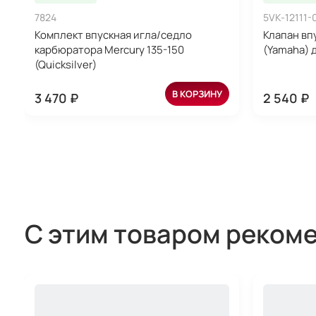
7824
5VK-12111-
Комплект впускная игла/седло
Клапан вп
карбюратора Mercury 135-150
(Yamaha) 
(Quicksilver)
В КОРЗИНУ
3 470 ₽
2 540 ₽
С этим товаром реком