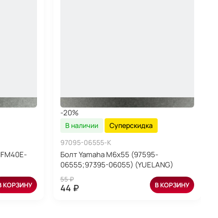
-20%
В наличии
Суперскидка
97095-06555-K
NFM40E-
Болт Yamaha M6x55 (97595-
06555;97395-06055) (YUELANG)
55 ₽
В КОРЗИНУ
В КОРЗИНУ
44 ₽