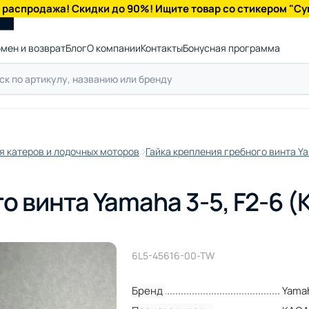
 распродажа! Скидки до 90%! Ищите товар со стикером "Су
мен и возврат
Блог
О компании
Контакты
Бонусная программа
я катеров и лодочных моторов
Гайка крепления гребного винта Ya
о винта Yamaha 3-5, F2-6 (
6L5-45616-00-TW
Бренд
Yama