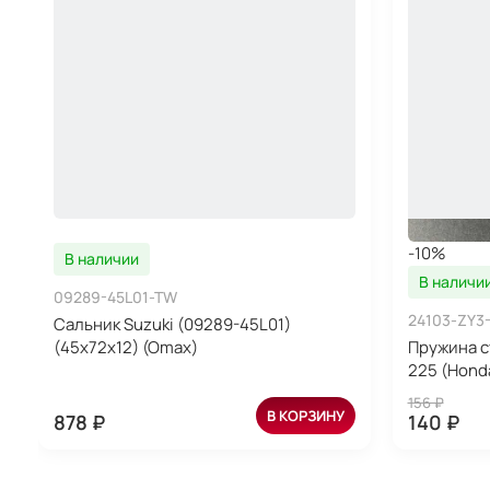
-10%
В наличии
В наличи
09289-45L01-TW
24103-ZY3
Сальник Suzuki (09289-45L01)
(45x72x12) (Omax)
Пружина с
225 (Hond
156 ₽
В КОРЗИНУ
878 ₽
140 ₽