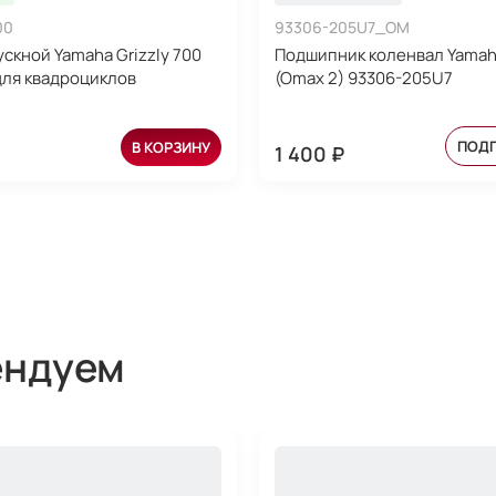
00
93306-205U7_OM
ускной Yamaha Grizzly 700
Подшипник коленвал Yamaha
для квадроциклов
(Omax 2) 93306-205U7
ПОД
В КОРЗИНУ
1 400 ₽
ендуем