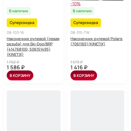
-10%
В наличии
В наличии
Суперскидка
Суперскидка
08-103-16
08-315-TW
Наконечник рулевой (левая
Наконечник рулевой Polaris
резьба) для Ski-Doo/BRP
(7061165)(KINETIX)
(414768100; 506151495)
(KINETIX)
1 762 ₽
1 573 ₽
1 586 ₽
1 416 ₽
В КОРЗИНУ
В КОРЗИНУ