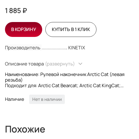
1 885 ₽
В КОРЗИНУ
КУПИТЬ В 1 КЛИК
Производитель
KINETIX
Описание товара
(развернуть)
Наименование: Рулевой наконечник Arctic Cat (левая
резьба)
Подходит для: Arctic Cat Bearcat; Arctic Cat KingCat;
Arctic Cat Mountain Cat; Arctic Cat Pantera; Arctic Cat
Panther; Arctic Cat Thundercat; Arctic Cat Z-series; Arctic
Наличие
Нет в наличии
Cat ZR-series; Arctic Ca ZRT-series.
Оригинальные OEM: 0605-423; 0605-511; 1605-011; 1603-
003; 1603-375.
Производитель: KINETIX
Похожие