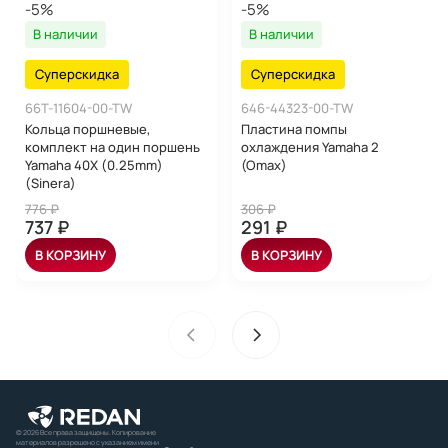
-5%
-5%
В наличии
В наличии
Суперскидка
Суперскидка
66T-11604-00-TW
646-44323-00-TW
Кольца поршневые,
Пластина помпы
комплект на один поршень
охлаждения Yamaha 2
Yamaha 40X (0.25mm)
(Omax)
(Sinera)
776 ₽
306 ₽
737 ₽
291 ₽
В КОРЗИНУ
В КОРЗИНУ
© 2026 Все права защищены. Копирование
материалов разрешено с указанием имени