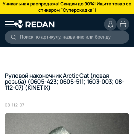
КАТАЛОГ
Уникальная распродажа! Скидки до 90%! Ищите товар со
стикером "Суперскидка"!
Поиск по артикулу, названию или бренду
Рулевой наконечник Arctic Cat (левая
резьба) (0605-423; 0605-511; 1603-003; 08-
112-07) (KINETIX)
08-112-07