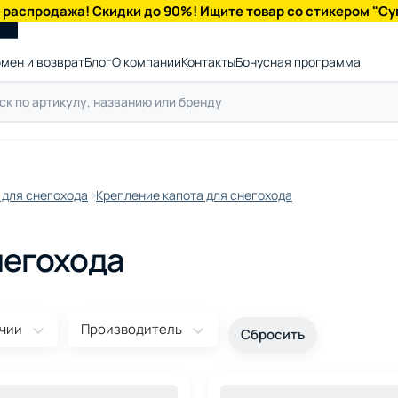
 распродажа! Скидки до 90%! Ищите товар со стикером "Су
мен и возврат
Блог
О компании
Контакты
Бонусная программа
 для снегохода
Крепление капота для снегохода
негохода
ичии
Производитель