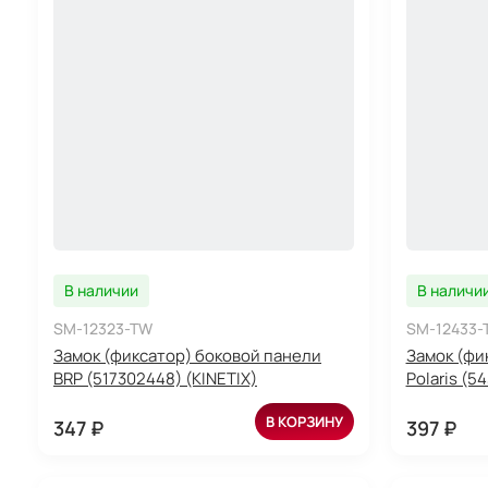
В наличии
В наличи
SM-12323-TW
SM-12433-
Замок (фиксатор) боковой панели
Замок (фи
BRP (517302448) (KINETIX)
Polaris (5
В КОРЗИНУ
347 ₽
397 ₽