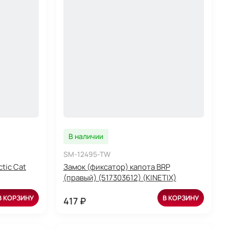
В наличии
SM-12495-TW
tic Cat
Замок (фиксатор) капота BRP
(правый) (517303612) (KINETIX)
В КОРЗИНУ
В КОРЗИНУ
417 ₽