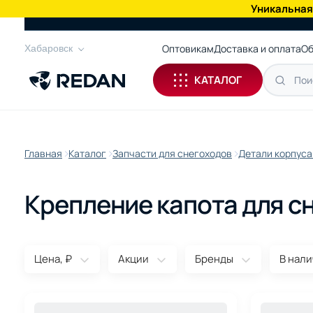
Уникальная
КАТАЛОГ
Оптовикам
Доставка и оплата
Об
Хабаровск
КАТАЛОГ
Главная
Каталог
Запчасти для снегоходов
Детали корпуса
Крепление капота для с
Цена, ₽
Акции
Бренды
В нал