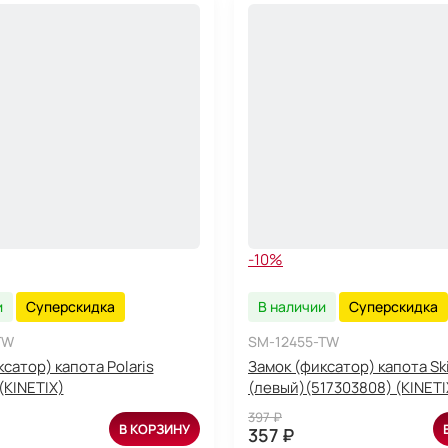
-10%
и
Суперскидка
В наличии
Суперскидка
TW
SM-12455-TW
сатор) капота Polaris
Замок (фиксатор) капота Sk
(KINETIX)
(левый)(517303808) (KINETI
397 ₽
В КОРЗИНУ
357 ₽