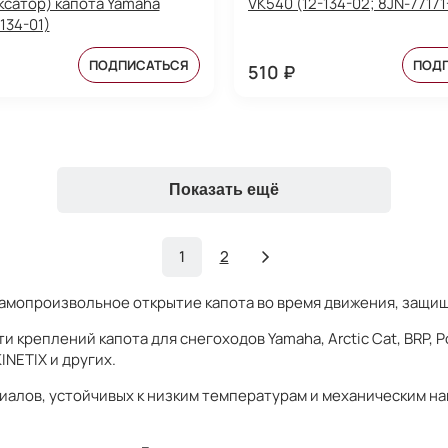
ксатор) капота Yamaha
VK540 (12-134-02; 8JN-77171
134-01)
ПОДПИСАТЬСЯ
ПОД
510 ₽
Показать ещё
1
2
амопроизвольное открытие капота во время движения, защища
 креплений капота для снегоходов Yamaha, Arctic Cat, BRP, 
INETIX и других.
лов, устойчивых к низким температурам и механическим наг