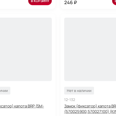
В КОРЗИНУ
246 ₽
личии
Нет в наличии
12-132
ксатор) капота BRP (SM-
Замок (фиксатор) капота BR
(570025900;570027100) (KI