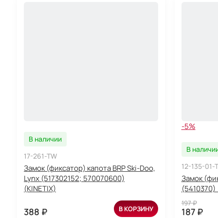
-5%
В наличии
В наличи
17-261-TW
12-135-01-
Замок (фиксатор) капота BRP Ski-Doo,
Lynx (517302152; 570070600)
Замок (фик
(KINETIX)
(5410370) 
197 ₽
В КОРЗИНУ
388 ₽
187 ₽