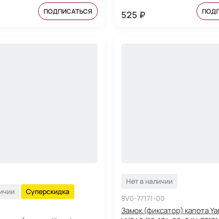
ПОДПИСАТЬСЯ
ПОД
525 ₽
Нет в наличии
личии
Суперскидка
8V0-77171-00
Замок (фиксатор) капота Y