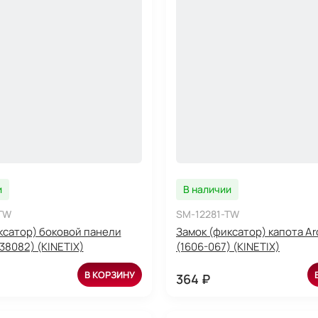
и
В наличии
TW
SM-12281-TW
ксатор) боковой панели
Замок (фиксатор) капота Arc
438082) (KINETIX)
(1606-067) (KINETIX)
В КОРЗИНУ
364 ₽