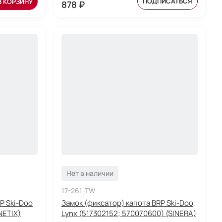
ПОДПИСАТЬСЯ
В КОРЗИНУ
878 ₽
Нет в наличии
17-261-TW
P Ski-Doo
Замок (фиксатор) капота BRP Ski-Doo,
NETIX)
Lynx (517302152; 570070600) (SINERA)