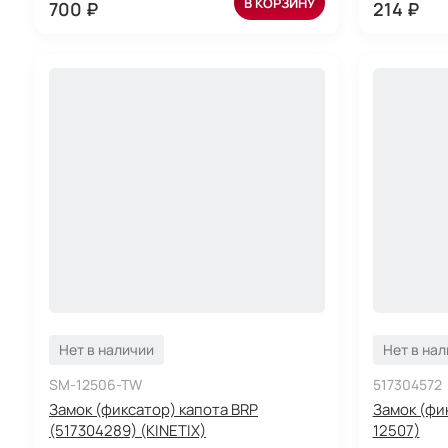
В КОРЗИНУ
700 ₽
214 ₽
Нет в наличии
Нет в на
SM-12506-TW
517304572
Замок (фиксатор) капота BRP
Замок (фи
(517304289) (KINETIX)
12507)