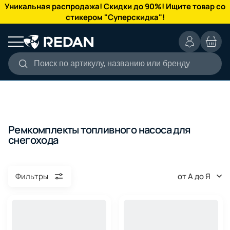
КАТАЛОГ
Уникальная распродажа! Скидки до 90%! Ищите товар со
стикером "Суперскидка"!
Поиск по артикулу, названию или бренду
Ремкомплекты топливного насоса для
снегохода
от А до Я
Фильтры