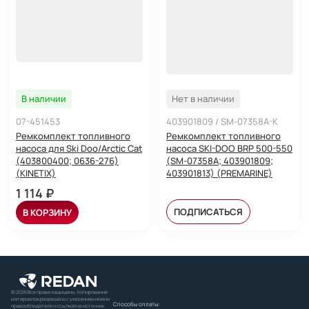
В наличии
Нет в наличии
07-451453
403901809 / SM-07358A-K
Ремкомплект топливного
Ремкомплект топливного
насоса для Ski Doo/Arctic Cat
насоса SKI-DOO BRP 500-550
(403800400; 0636-276)
(SM-07358A; 403901809;
(KINETIX)
403901813) (PREMARINE)
1 114 ₽
ПОДПИСАТЬСЯ
В КОРЗИНУ
© 2026 Все права защищены. Копирование
материалов разрешено с указанием имени
Способы оплаты:
правообладателя и ссылкой на источник