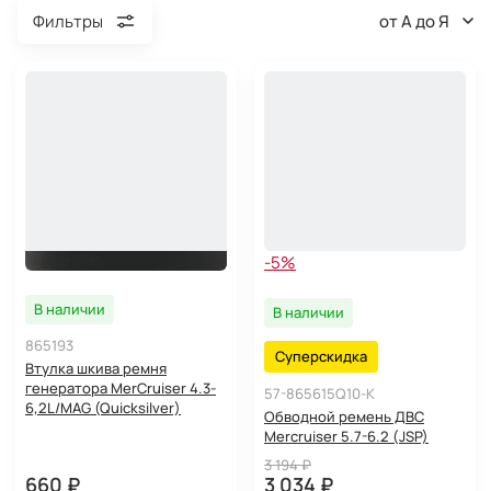
от А до Я
Фильтры
-5%
В наличии
В наличии
865193
Суперскидка
Втулка шкива ремня
генератора MerCruiser 4.3-
57-865615Q10-K
6,2L/MAG (Quicksilver)
Обводной ремень ДВС
Mercruiser 5.7-6.2 (JSP)
3 194 ₽
660 ₽
3 034 ₽