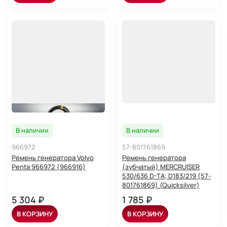
В наличии
В наличии
966972
57-801761869
Ремень генератора Volvo
Ремень генератора
Penta 966972 (966916)
(зубчатый) MERCRUISER
530/636 D-TA; D183/219 (57-
801761869) (Quicksilver)
5 304 ₽
1 785 ₽
В КОРЗИНУ
В КОРЗИНУ