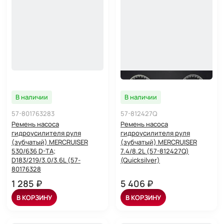
В наличии
В наличии
57-801763283
57-812427Q
Ремень насоса
Ремень насоса
гидроусилителя руля
гидроусилителя руля
(зубчатый) MERCRUISER
(зубчатый) MERCRUISER
530/636 D-TA;
7.4/8.2L (57-812427Q)
D183/219/3.0/3.6L (57-
(Quicksilver)
80176328
1 285 ₽
5 406 ₽
В КОРЗИНУ
В КОРЗИНУ