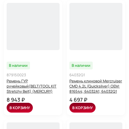
В наличии
В наличии
879150023
64032Q1
Ремень ГУР
Ремень клиновой Mercruiser
ручейковый(BELT/TOOL KIT
CMD 4.2L (Quicksilver) OEM:
Stretchy Belt) (MERCURY)
816544; 64032A1; 64032Q1
8 943 ₽
4 697 ₽
В КОРЗИНУ
В КОРЗИНУ