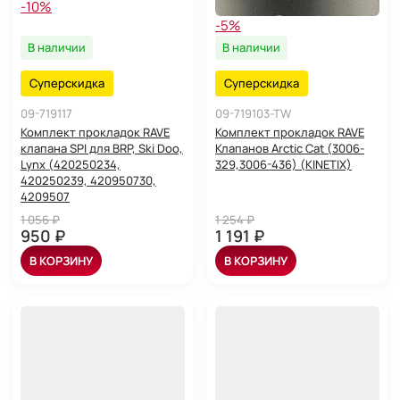
-10%
-5%
В наличии
В наличии
Суперскидка
Суперскидка
09-719117
09-719103-TW
Комплект прокладок RAVE
Комплект прокладок RAVE
клапана SPI для BRP, Ski Doo,
Клапанов Arctic Cat (3006-
Lynx (420250234,
329,3006-436) (KINETIX)
420250239, 420950730,
4209507
1 056 ₽
1 254 ₽
950 ₽
1 191 ₽
В КОРЗИНУ
В КОРЗИНУ