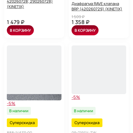
420260728; 290260728)
Диафрагма RAVE клапана
(KINETIX)
BRP (420260729) (KINETIX)
1 509 ₽
1 479 ₽
1 358 ₽
В КОРЗИНУ
В КОРЗИНУ
-5%
-5%
В наличии
В наличии
Суперскидка
Суперскидка
888-14633-00
09-719114-TW