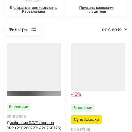
Диафрагмы, ремкомплекты
Пружины крепления
Rave клапана
глушителя
от А до Я
Фильтры
-10%
В наличии
В наличии
09-817995
Суперскидка
Диафрагма RAVE клапана
BRP (290260723; 420260723;
09-817999