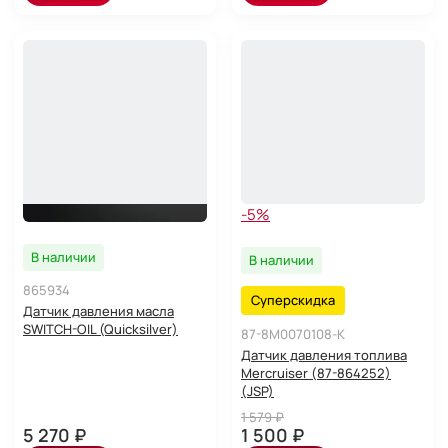
-5%
В наличии
В наличии
865934
Суперскидка
Датчик давления масла
SWITCH-OIL (Quicksilver)
87-8M0070108-K
Датчик давления топлива
Mercruiser (87-864252)
(JSP)
1 579 ₽
5 270 ₽
1 500 ₽