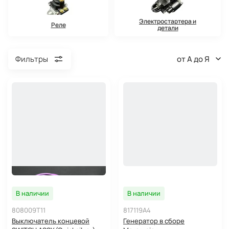
Электростартера и
Реле
детали
от А до Я
Фильтры
В наличии
В наличии
808009T11
817119A4
Выключатель концевой
Генератор в сборе