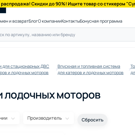
 распродажа! Скидки до 90%! Ищите товар со стикером "Су
мен и возврат
Блог
О компании
Контакты
Бонусная программа
и для стационарных ДВС
Впускная и топливная система
То
еров и лодочных моторов
для катеров и лодочных моторов
дл
и лодочных моторов
ичии
Производитель