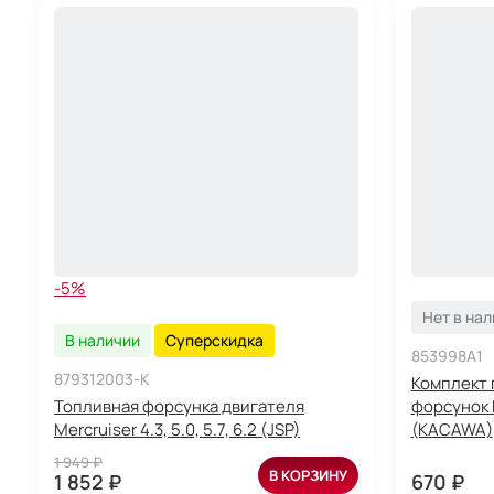
-5%
Нет в на
В наличии
Суперскидка
853998A1
879312003-K
Комплект 
Топливная форсунка двигателя
форсунок 
Mercruiser 4.3, 5.0, 5.7, 6.2 (JSP)
(KACAWA)
1 949 ₽
В КОРЗИНУ
1 852 ₽
670 ₽