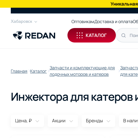
Уникальная
КАТАЛОГ
Оптовикам
Доставка и оплата
Об
Хабаровск
КАТАЛОГ
Запчасти и комплектующие для
Запчаст
Главная
Каталог
лодочных моторов и катеров
для кат
Инжектора для катеров 
Цена, ₽
Акции
Бренды
В нал