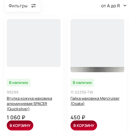
от А до Я
Фильтры
В наличии
В наличии
99299
11-22339-TW
Втулка кожуха маховика
Гайка маховика Mercruiser
алюминиевая SPACER
(Osaka)
(Quicksilver)
1 060 ₽
450 ₽
В КОРЗИНУ
В КОРЗИНУ