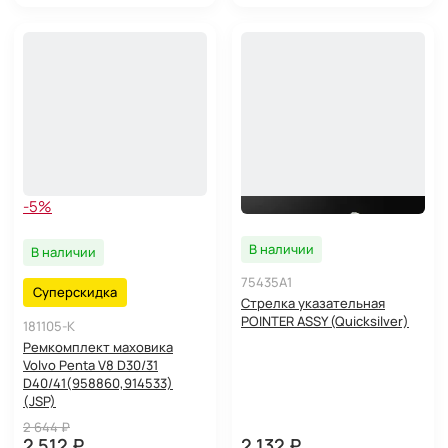
-5%
В наличии
В наличии
75435A1
Суперскидка
Стрелка указательная
POINTER ASSY (Quicksilver)
181105-K
Ремкомплект маховика
Volvo Penta V8 D30/31
D40/41(958860,914533)
(JSP)
2 644 ₽
2 512 ₽
2 132 ₽